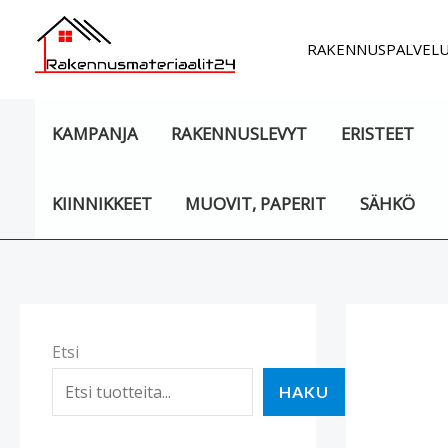
Siirry
sisältöön
RAKENNUSPALVEL
KAMPANJA
RAKENNUSLEVYT
ERISTEET
KIINNIKKEET
MUOVIT, PAPERIT
SÄHKÖ
Etsi
HAKU