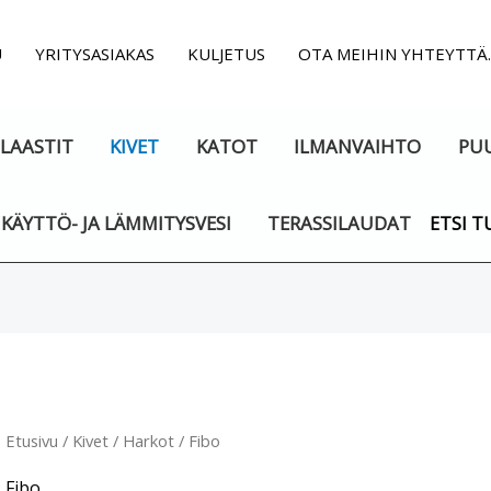
U
YRITYSASIAKAS
KULJETUS
OTA MEIHIN YHTEYTTÄ
LAASTIT
KIVET
KATOT
ILMANVAIHTO
PU
KÄYTTÖ- JA LÄMMITYSVESI
TERASSILAUDAT
ETSI T
Suosituimmat
ensin
Etusivu
/
Kivet
/
Harkot
/ Fibo
Fibo