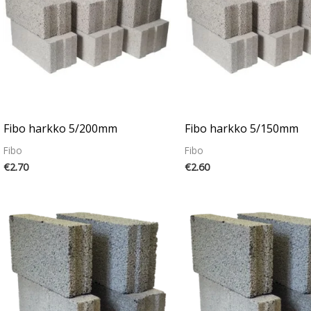
Fibo harkko 5/200mm
Fibo harkko 5/150mm
Fibo
Fibo
€
2.70
€
2.60