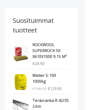
Suosituimmat
tuotteet
ROCKWOOL
SUPERROCK 50
X610X1000 9,15 M²
€
28.90
A
N
Weber S-100
l
y
1000kg
k
k
€
146.00
€
129.90
u
y
p
i
A
N
Teräsranka R 42/35
e
n
l
y
2.6m
r
e
k
k