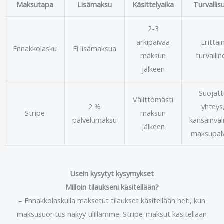
Maksutapa
Lisämaksu
Käsittelyaika
Turvallis
2-3
arkipäivää
Erittäi
Ennakkolasku
Ei lisämaksua
maksun
turvallin
jälkeen
Suojatt
Välittömästi
2 %
yhteys
Stripe
maksun
palvelumaksu
kansainväl
jälkeen
maksupal
Usein kysytyt kysymykset
Milloin tilaukseni käsitellään?
– Ennakkolaskulla maksetut tilaukset käsitellään heti, kun
maksusuoritus näkyy tilillämme. Stripe-maksut käsitellään