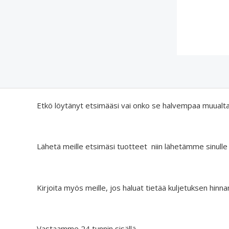
Etkö löytänyt etsimääsi vai onko se halvempaa muualt
Lähetä meille etsimäsi tuotteet niin lähetämme sinulle
Kirjoita myös meille, jos haluat tietää kuljetuksen hinna
Vastaamme 24 tunnin sisällä.