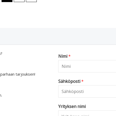
a?
Nimi
*
 parhaan tarjouksen!
Sähköposti
*
n.
Yrityksen nimi