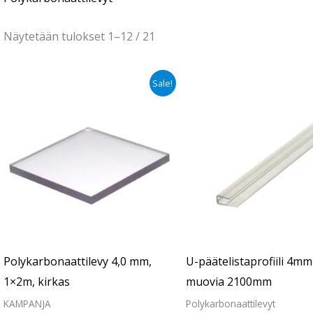
Näytetään tulokset 1–12 / 21
Alkuperäinen
Nykyinen
Sale!
hinta
hinta
oli:
on:
€58.90.
€47.90.
Polykarbonaattilevy 4,0 mm,
U-päätelistaprofiili 4mm
1×2m, kirkas
muovia 2100mm
KAMPANJA
Polykarbonaattilevyt