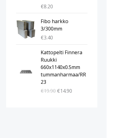
€
8.20
Fibo harkko
3/300mm
€
3.40
A
N
Kattopelti Finnera
l
y
Ruukki
k
k
660x1140x0.5mm
u
y
tummanharmaa/RR
p
i
23
e
n
€
19.90
€
14.90
r
e
ä
n
i
h
n
i
e
n
n
t
h
a