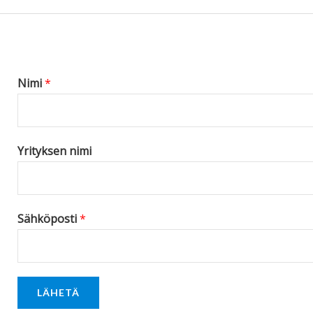
s
s
a
g
Nimi
*
e
*
Yrityksen nimi
Sähköposti
*
LÄHETÄ