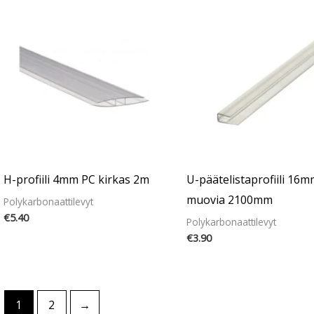
H-profiili 4mm PC kirkas 2m
U-päätelistaprofiili 16m
muovia 2100mm
Polykarbonaattilevyt
€
5.40
Polykarbonaattilevyt
€
3.90
1
2
→