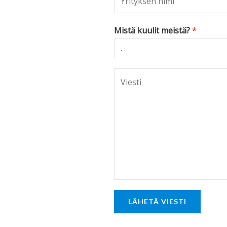
Mistä kuulit meistä?
*
C
o
m
m
e
n
t
o
r
LÄHETÄ VIESTI
M
e