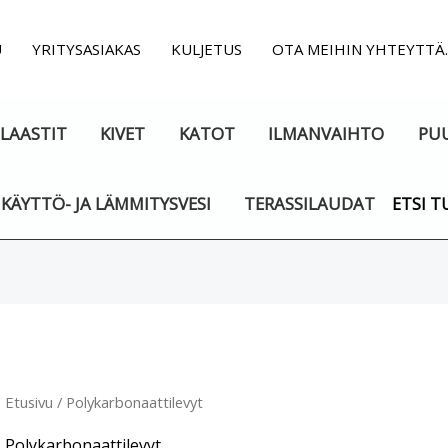
U
YRITYSASIAKAS
KULJETUS
OTA MEIHIN YHTEYTTÄ
LAASTIT
KIVET
KATOT
ILMANVAIHTO
PU
KÄYTTÖ- JA LÄMMITYSVESI
TERASSILAUDAT
ETSI T
Suosituimmat
ensin
Etusivu
/ Polykarbonaattilevyt
Polykarbonaattilevyt