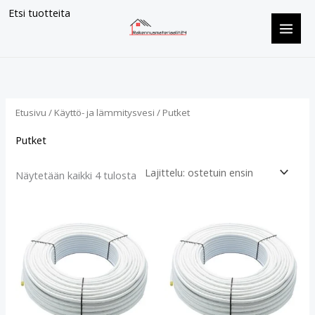
Siirry
Etsi tuotteita
sisältöön
Suosituimmat
ensin
Etusivu
/
Käyttö- ja lämmitysvesi
/ Putket
Putket
Näytetään kaikki 4 tulosta