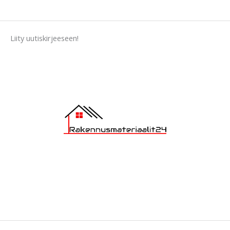
.
9
0
.
Liity uutiskirjeeseen!