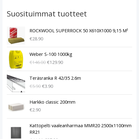
Suosituimmat tuotteet
ROCKWOOL SUPERROCK 50 X610X1000 9,15 M²
€
28.90
A
N
Weber S-100 1000kg
l
y
€
146.00
€
129.90
k
k
u
y
A
N
p
i
Teräsranka R 42/35 2.6m
l
y
e
n
€
5.90
€
3.90
k
k
r
e
u
y
ä
n
p
i
Harkko classic 200mm
i
h
e
n
€
2.90
n
i
r
e
e
n
ä
n
A
N
n
t
Kattopelti vaaleanharmaa MMR20 2500x1100mm
i
h
l
y
h
a
RR21
n
i
k
k
i
o