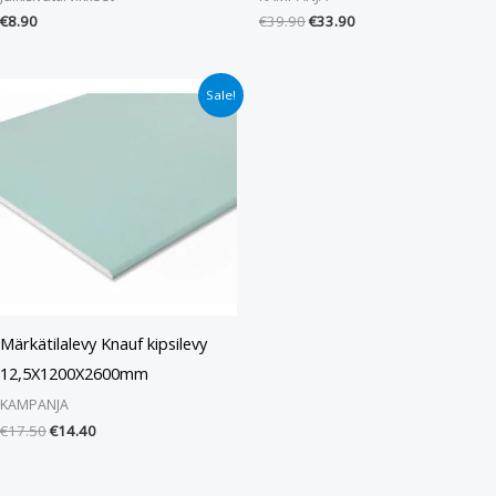
€
8.90
€
39.90
€
33.90
Alkuperäinen
Nykyinen
Sale!
hinta
hinta
oli:
on:
€17.50.
€14.40.
Märkätilalevy Knauf kipsilevy
12,5X1200X2600mm
KAMPANJA
€
17.50
€
14.40