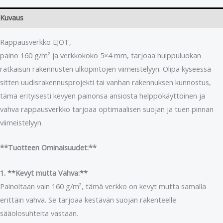
Kuvaus
Rappausverkko EJOT,
paino 160 g/m² ja verkkokoko 5×4 mm, tarjoaa huippuluokan
ratkaisun rakennusten ulkopintojen viimeistelyyn. Olipa kyseessä
sitten uudisrakennusprojekti tai vanhan rakennuksen kunnostus,
tämä erityisesti kevyen painonsa ansiosta helppokäyttöinen ja
vahva rappausverkko tarjoaa optimaalisen suojan ja tuen pinnan
viimeistelyyn.
**Tuotteen Ominaisuudet:**
1. **Kevyt mutta Vahva:**
Painoltaan vain 160 g/m², tämä verkko on kevyt mutta samalla
erittäin vahva. Se tarjoaa kestävän suojan rakenteelle
sääolosuhteita vastaan.