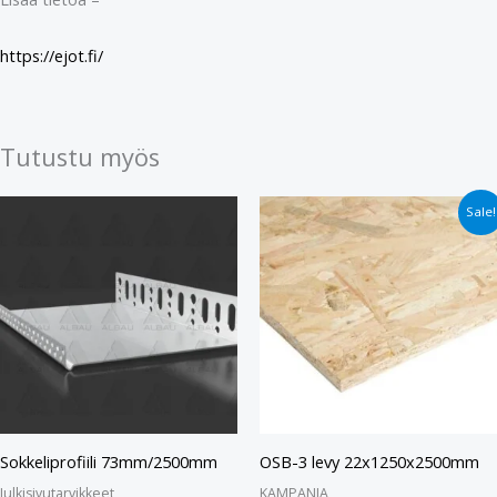
https://ejot.fi/
Tutustu myös
Alkuperäinen
Nykyinen
Sale!
hinta
hinta
oli:
on:
€39.90.
€33.90.
Sokkeliprofiili 73mm/2500mm
OSB-3 levy 22x1250x2500mm
Julkisivutarvikkeet
KAMPANJA