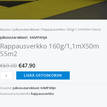
Etusivu
/
Julkisivutarvikkeet
/ Rappausverkko 160g/1,1mX50m 55m2
Julkisivutarvikkeet
,
KAMPANJA
Rappausverkko 160g/1,1mX50m
55m2
€
69.90
€
47.90
LISÄÄ OSTOSKORIIN
Osastot:
Julkisivutarvikkeet
,
KAMPANJA
Avainsana tuotteelle
Rappausverkko