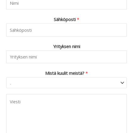
Sähköposti
*
Yrityksen nimi
Mistä kuulit meistä?
*
C
o
m
m
e