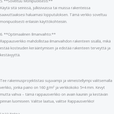
5. **Soveltuu Monipuolisesti:**
Käytä sitä seinissä, julkisivuissa tai muissa rakenteissa
saavuttaaksesi haluamasi lopputuloksen. Tämä verkko soveltuu
monipuolisesti erilaisiin käyttökohteisiin.
6. **Optimaalinen Ilmanvaihto:**
Rappausverkko mahdollistaa ilmanvaihdon rakenteen sisällä, mikä
estää kosteuden kerääntymisen ja edistää rakenteen terveyttä ja
kestävyyttä.
Tee rakennusprojektistasi sujuvampi ja viimeistellympi valitsemalla
verkko, jonka paino on 160 g/m² ja verkkokoko 5×4 mm. Kevyt
mutta vahva – tämä rappausverkko on avain kauniin ja kestävän
pinnan luomiseen. Valitse laatua, valitse Rappausverkko!
Lisää tietoa –