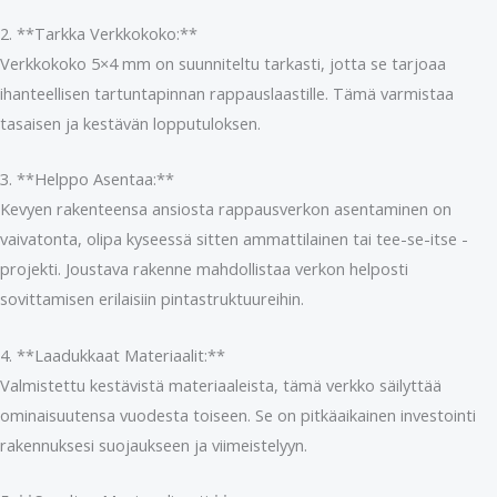
2. **Tarkka Verkkokoko:**
Verkkokoko 5×4 mm on suunniteltu tarkasti, jotta se tarjoaa
ihanteellisen tartuntapinnan rappauslaastille. Tämä varmistaa
tasaisen ja kestävän lopputuloksen.
3. **Helppo Asentaa:**
Kevyen rakenteensa ansiosta rappausverkon asentaminen on
vaivatonta, olipa kyseessä sitten ammattilainen tai tee-se-itse -
projekti. Joustava rakenne mahdollistaa verkon helposti
sovittamisen erilaisiin pintastruktuureihin.
4. **Laadukkaat Materiaalit:**
Valmistettu kestävistä materiaaleista, tämä verkko säilyttää
ominaisuutensa vuodesta toiseen. Se on pitkäaikainen investointi
rakennuksesi suojaukseen ja viimeistelyyn.