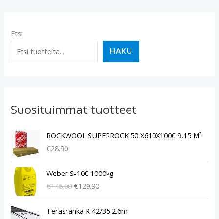
Etsi
HAKU
Suosituimmat tuotteet
ROCKWOOL SUPERROCK 50 X610X1000 9,15 M²
€
28.90
A
N
Weber S-100 1000kg
l
y
€
146.00
€
129.90
k
k
u
y
A
N
p
i
Teräsranka R 42/35 2.6m
l
y