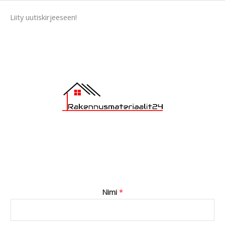
a
Liity uutiskirjeeseen!
g
e
*
Nimi
*