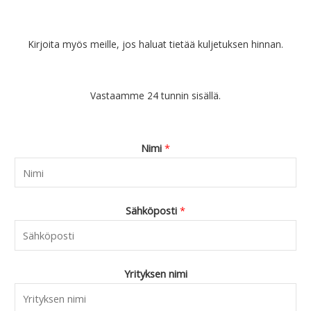
.
a
€
0
9
o
2
.
0
l
7
Kirjoita myös meille, jos haluat tietää kuljetuksen hinnan.
.
i
.
:
9
€
0
Vastaamme 24 tunnin sisällä.
4
.
4
.
9
Nimi
*
0
.
Sähköposti
*
Yrityksen nimi