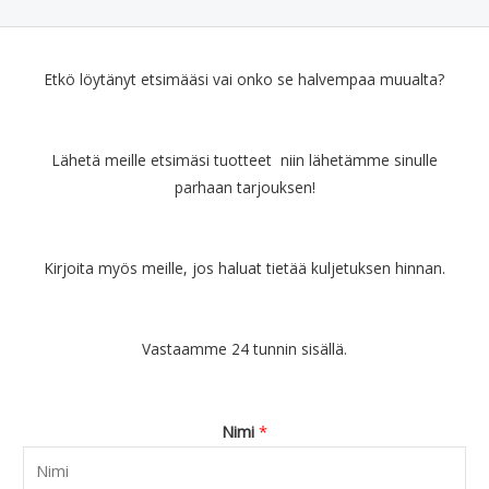
n
n
ä
n
l
2
t
:
i
h
i
9
a
€
n
i
:
.
o
3
e
n
€
9
Etkö löytänyt etsimääsi vai onko se halvempaa muualta?
l
.
n
t
1
0
i
9
h
a
4
.
:
0
i
o
6
Lähetä meille etsimäsi tuotteet niin lähetämme sinulle
€
.
n
n
.
5
parhaan tarjouksen!
t
:
0
.
a
€
0
9
o
2
.
0
l
7
Kirjoita myös meille, jos haluat tietää kuljetuksen hinnan.
.
i
.
:
9
€
0
Vastaamme 24 tunnin sisällä.
4
.
4
.
9
Nimi
*
0
.