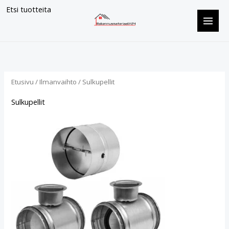
Siirry
Etsi tuotteita
sisältöön
Suosituimmat
ensin
Etusivu
/
Ilmanvaihto
/ Sulkupellit
Sulkupellit