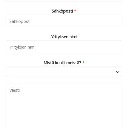
Sähköposti
*
Yrityksen nimi
Mistä kuulit meistä?
*
C
o
m
m
e
n