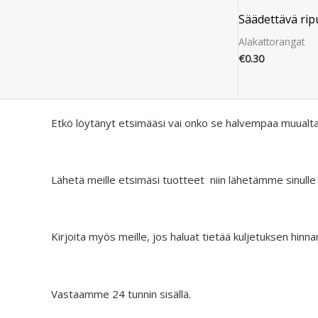
Säädettävä ripu
Alakattorangat
€
0.30
Etkö löytänyt etsimääsi vai onko se halvempaa muualt
Lähetä meille etsimäsi tuotteet niin lähetämme sinulle
Kirjoita myös meille, jos haluat tietää kuljetuksen hinna
Vastaamme 24 tunnin sisällä.