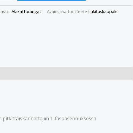
asto:
Alakattorangat
Avainsana tuotteelle
Lukituskappale
n pitkittäiskannattajiin 1-tasoasennuksessa.