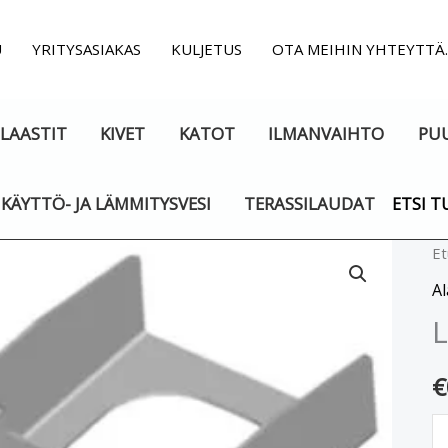
U
YRITYSASIAKAS
KULJETUS
OTA MEIHIN YHTEYTTÄ
LAASTIT
KIVET
KATOT
ILMANVAIHTO
PU
KÄYTTÖ- JA LÄMMITYSVESI
TERASSILAUDAT
ETSI T
Lu
Et
m
A
L
€