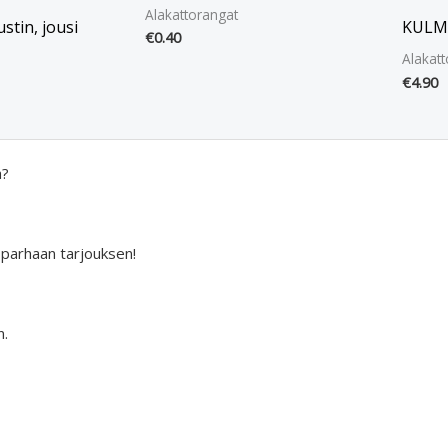
Alakattorangat
stin, jousi
KULMA
€
0.40
Alakatt
€
4.90
a?
 parhaan tarjouksen!
n.