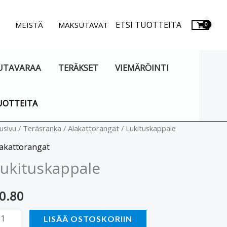
ETSI TUOTTEITA
.
MEISTÄ
MAKSUTAVAT
UTAVARAA
TERÄKSET
VIEMÄRÖINTI
UOTTEITA
kituskappale
usivu
/
Teräsranka
/
Alakattorangat
/ Lukituskappale
äärä
lakattorangat
ukituskappale
0.80
LISÄÄ OSTOSKORIIN