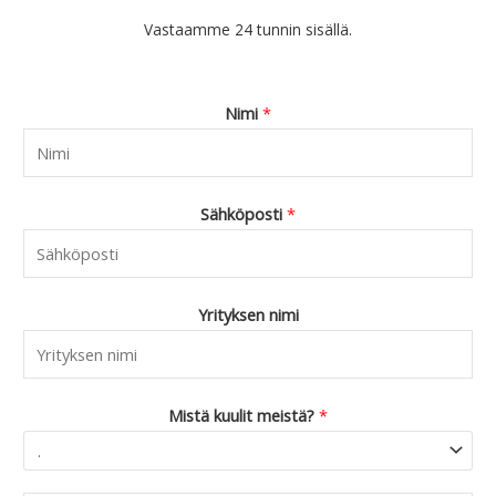
€
0
Vastaamme 24 tunnin sisällä.
4
.
4
.
9
Nimi
*
0
.
Sähköposti
*
Yrityksen nimi
Mistä kuulit meistä?
*