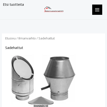
Siirry
Etsi tuotteita
sisältöön
Suosituimmat
ensin
Etusivu
/
Ilmanvaihto
/ Sadehattut
Sadehattut