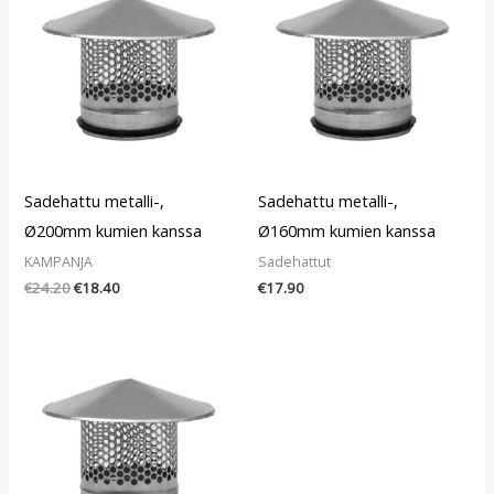
oli:
on:
€24.20.
€18.40.
Sadehattu metalli-,
Sadehattu metalli-,
Ø200mm kumien kanssa
Ø160mm kumien kanssa
KAMPANJA
Sadehattut
€
24.20
€
18.40
€
17.90