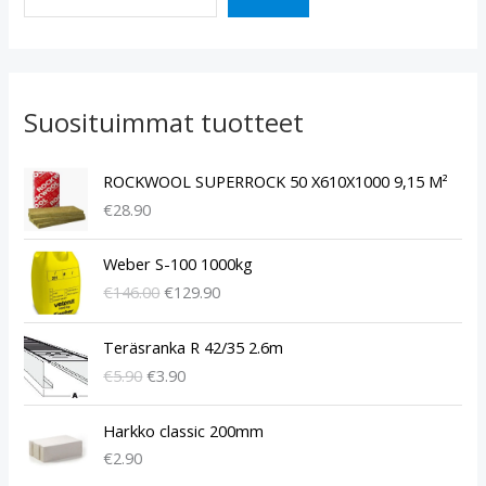
Suosituimmat tuotteet
ROCKWOOL SUPERROCK 50 X610X1000 9,15 M²
€
28.90
A
N
Weber S-100 1000kg
l
y
€
146.00
€
129.90
k
k
u
y
A
N
p
i
Teräsranka R 42/35 2.6m
l
y
e
n
€
5.90
€
3.90
k
k
r
e
u
y
ä
n
p
i
Harkko classic 200mm
i
h
e
n
€
2.90
n
i
r
e
e
n