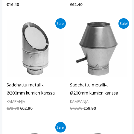
€
16.40
€
62.40
Alkuperäinen
Nykyinen
Alkuperäinen
Nykyinen
Sale!
Sale!
hinta
hinta
hinta
hinta
oli:
on:
oli:
on:
€73.70.
€62.90.
€73.70.
€59.90.
Sadehattu metalli-,
Sadehattu metalli-,
Ø200mm kumien kanssa
Ø200mm kumien kanssa
KAMPANJA
KAMPANJA
€
73.70
€
62.90
€
73.70
€
59.90
Alkuperäinen
Nykyinen
Sale!
hinta
hinta