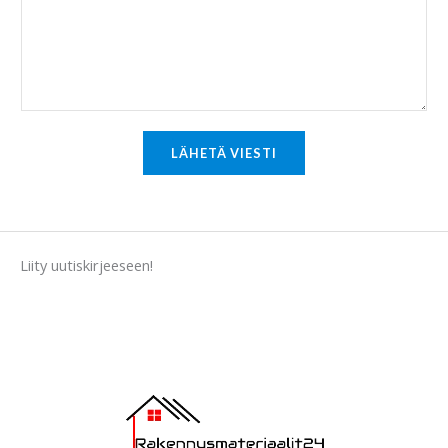
e
n
t
o
r
M
LÄHETÄ VIESTI
e
s
s
a
Liity uutiskirjeeseen!
g
e
*