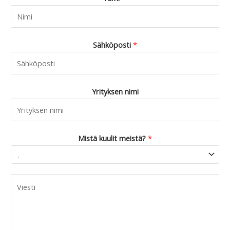
Sähköposti
*
Yrityksen nimi
Mistä kuulit meistä?
*
C
o
m
m