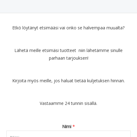
r
e
o
1
n
n
ä
n
l
2
t
:
i
h
i
9
a
€
n
i
:
.
o
3
e
n
€
9
Etkö löytänyt etsimääsi vai onko se halvempaa muualta?
l
.
n
t
1
0
i
9
h
a
4
.
:
0
i
o
6
Lähetä meille etsimäsi tuotteet niin lähetämme sinulle
€
.
n
n
.
5
parhaan tarjouksen!
t
:
0
.
a
€
0
9
o
2
.
0
l
7
Kirjoita myös meille, jos haluat tietää kuljetuksen hinnan.
.
i
.
:
9
€
0
Vastaamme 24 tunnin sisällä.
4
.
4
.
9
Nimi
*
0
.