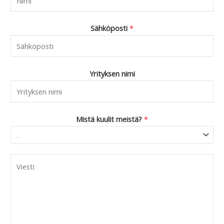
Sähköposti
*
Yrityksen nimi
Mistä kuulit meistä?
*
C
o
m
m
e