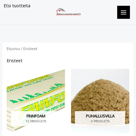
Siirry
Etsi tuotteita
sisältöön
Etusivu
/ Eristeet
Eristeet
FINNFOAM
PUHALLUSVILLA
12 PRODUCTS
3 PRODUCTS