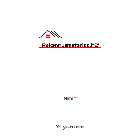
e
*
Nimi
*
Yrityksen nimi