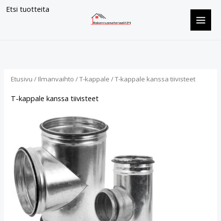
Siirry
Etsi tuotteita
sisältöön
Suosituimmat
ensin
Etusivu
/
Ilmanvaihto
/
T-kappale
/ T-kappale kanssa tiivisteet
T-kappale kanssa tiivisteet