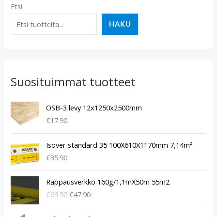
Etsi
HAKU
Suosituimmat tuotteet
OSB-3 levy 12x1250x2500mm
€
17.90
Isover standard 35 100X610X1170mm 7,14m²
€
35.90
A
N
Rappausverkko 160g/1,1mX50m 55m2
l
y
€
69.90
€
47.90
k
k
u
y