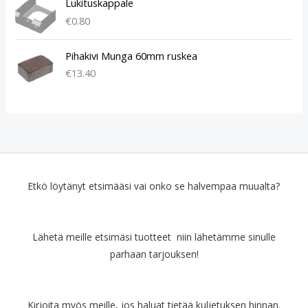
p
i
Lukituskappale
e
n
€
0.80
r
e
ä
n
Pihakivi Munga 60mm ruskea
i
h
€
13.40
n
i
e
n
n
t
h
a
i
o
n
n
t
:
a
€
Etkö löytänyt etsimääsi vai onko se halvempaa muualta?
o
4
l
7
i
.
:
9
Lähetä meille etsimäsi tuotteet niin lähetämme sinulle
€
0
parhaan tarjouksen!
6
.
9
.
9
Kirjoita myös meille, jos haluat tietää kuljetuksen hinnan.