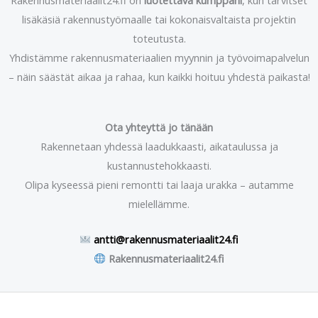
Rakennusmateriaalit24.fi on
luotettava kumppani
, kun tarvitset
lisäkäsiä rakennustyömaalle tai kokonaisvaltaista projektin
toteutusta.
Yhdistämme rakennusmateriaalien myynnin ja työvoimapalvelun
– näin säästät aikaa ja rahaa, kun kaikki hoituu yhdestä paikasta!
Ota yhteyttä jo tänään
Rakennetaan yhdessä laadukkaasti, aikataulussa ja
kustannustehokkaasti.
Olipa kyseessä pieni remontti tai laaja urakka – autamme
mielellämme.
antti@rakennusmateriaalit24.fi
Rakennusmateriaalit24.fi