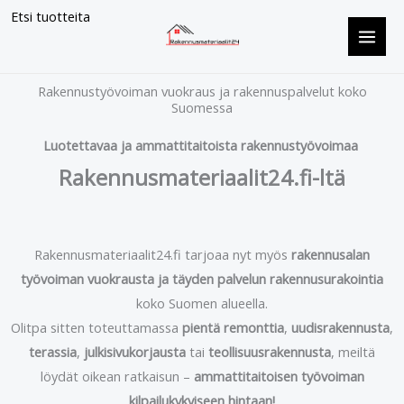
Siirry
Etsi tuotteita
sisältöön
Rakennustyövoiman vuokraus ja rakennuspalvelut koko
Suomessa
Luotettavaa ja ammattitaitoista rakennustyövoimaa
Rakennusmateriaalit24.fi-ltä
Rakennusmateriaalit24.fi tarjoaa nyt myös
rakennusalan
työvoiman vuokrausta ja täyden palvelun rakennusurakointia
koko Suomen alueella.
Olitpa sitten toteuttamassa
pientä remonttia
,
uudisrakennusta
,
terassia
,
julkisivukorjausta
tai
teollisuusrakennusta
, meiltä
löydät oikean ratkaisun –
ammattitaitoisen työvoiman
kilpailukykyiseen hintaan!