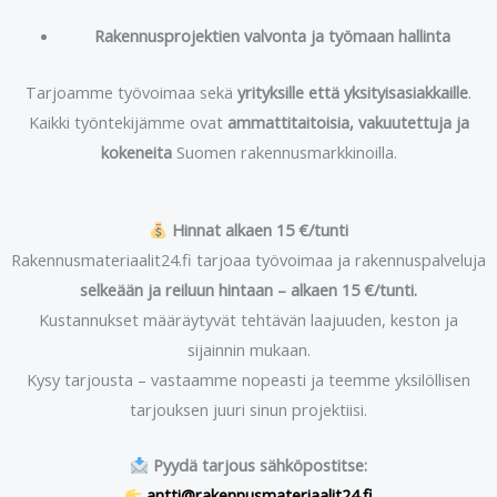
Rakennusprojektien valvonta ja työmaan hallinta
Tarjoamme työvoimaa sekä
yrityksille että yksityisasiakkaille
.
Kaikki työntekijämme ovat
ammattitaitoisia, vakuutettuja ja
kokeneita
Suomen rakennusmarkkinoilla.
Hinnat alkaen 15 €/tunti
Rakennusmateriaalit24.fi tarjoaa työvoimaa ja rakennuspalveluja
selkeään ja reiluun hintaan – alkaen 15 €/tunti.
Kustannukset määräytyvät tehtävän laajuuden, keston ja
sijainnin mukaan.
Kysy tarjousta – vastaamme nopeasti ja teemme yksilöllisen
tarjouksen juuri sinun projektiisi.
Pyydä tarjous sähköpostitse:
antti@rakennusmateriaalit24.fi