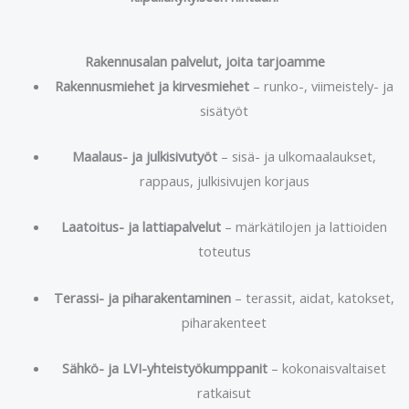
Rakennusalan palvelut, joita tarjoamme
Rakennusmiehet ja kirvesmiehet
– runko-, viimeistely- ja
sisätyöt
Maalaus- ja julkisivutyöt
– sisä- ja ulkomaalaukset,
rappaus, julkisivujen korjaus
Laatoitus- ja lattiapalvelut
– märkätilojen ja lattioiden
toteutus
Terassi- ja piha­rakentaminen
– terassit, aidat, katokset,
piharakenteet
Sähkö- ja LVI-yhteistyökumppanit
– kokonaisvaltaiset
ratkaisut