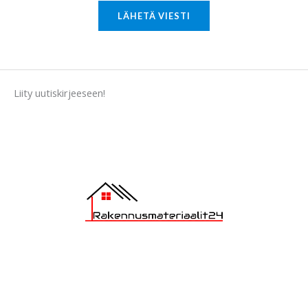
M
LÄHETÄ VIESTI
e
s
s
a
Liity uutiskirjeeseen!
g
e
*