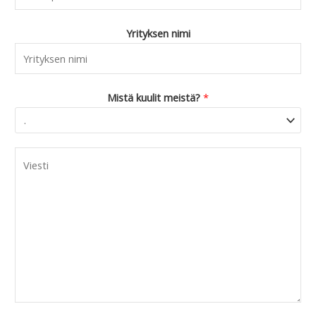
Yrityksen nimi
Mistä kuulit meistä?
*
C
o
m
m
e
n
t
o
r