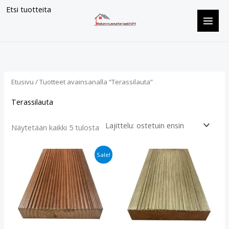
Siirry
Etsi tuotteita
sisältöön
Suosituimmat
ensin
Etusivu
/ Tuotteet avainsanalla “Terassilauta”
Terassilauta
Näytetään kaikki 5 tulosta
Alkuperäinen
Nykyinen
Sale!
hinta
hinta
oli:
on:
€3.40.
€2.60.