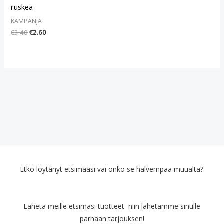
ruskea
KAMPANJA
€
3.40
€
2.60
Etkö löytänyt etsimääsi vai onko se halvempaa muualta?
Lähetä meille etsimäsi tuotteet niin lähetämme sinulle
parhaan tarjouksen!