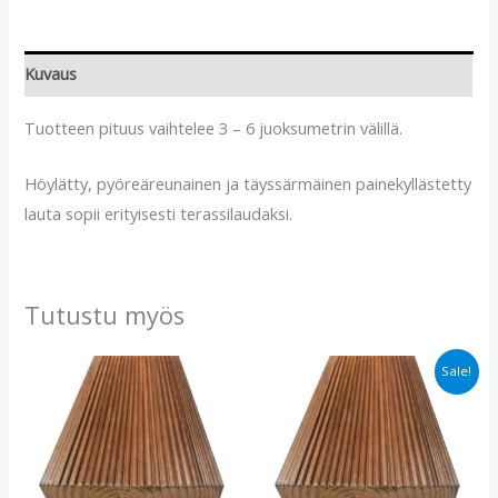
Kuvaus
Tuotteen pituus vaihtelee 3 – 6 juoksumetrin välillä.
Höylätty, pyöreäreunainen ja täyssärmäinen painekyllästetty
lauta sopii erityisesti terassilaudaksi.
Tutustu myös
Alkuperäinen
Nykyinen
Sale!
hinta
hinta
oli:
on:
€4.40.
€3.40.