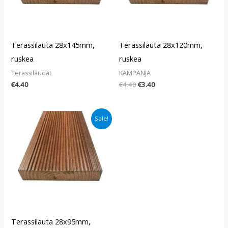
Terassilauta 28x145mm,
Terassilauta 28x120mm,
ruskea
ruskea
Terassilaudat
KAMPANJA
€
4.40
€
4.40
€
3.40
Alkuperäinen
Nykyinen
Sale!
hinta
hinta
oli:
on:
€3.40.
€2.60.
Terassilauta 28x95mm,