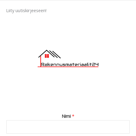
a
Liity uutiskirjeeseen!
g
e
*
Nimi
*