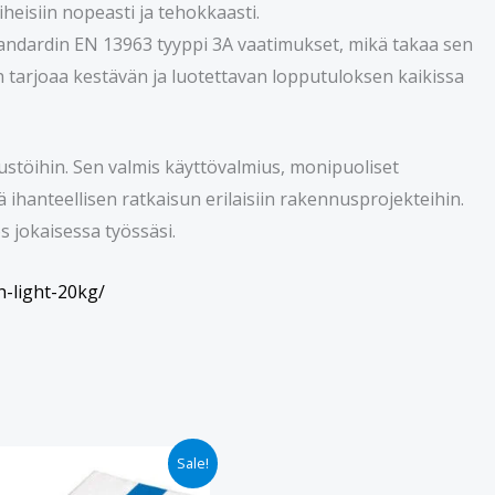
heisiin nopeasti ja tehokkaasti.
tandardin EN 13963 tyyppi 3A vaatimukset, mikä takaa sen
sh tarjoaa kestävän ja luotettavan lopputuloksen kaikissa
tustöihin. Sen valmis käyttövalmius, monipuoliset
 ihanteellisen ratkaisun erilaisiin rakennusprojekteihin.
s jokaisessa työssäsi.
h-light-20kg/
Alkuperäinen
Nykyinen
Sale!
hinta
hinta
oli:
on: