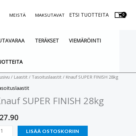
ETSI TUOTTEITA
.
MEISTÄ
MAKSUTAVAT
UTAVARAA
TERÄKSET
VIEMÄRÖINTI
UOTTEITA
nauf
usivu
/
Laastit
/
Tasoituslaastit
/ Knauf SUPER FINISH 28kg
UPER
soituslaastit
INISH
nauf SUPER FINISH 28kg
8kg
äärä
27.90
LISÄÄ OSTOSKORIIN