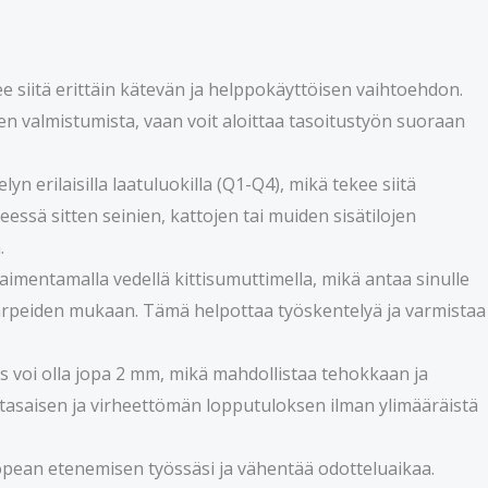
e siitä erittäin kätevän ja helppokäyttöisen vaihtoehdon.
sen valmistumista, vaan voit aloittaa tasoitustyön suoraan
n erilaisilla laatuluokilla (Q1-Q4), mikä tekee siitä
essä sitten seinien, kattojen tai muiden sisätilojen
.
 laimentamalla vedellä kittisumuttimella, mikä antaa sinulle
 tarpeiden mukaan. Tämä helpottaa työskentelyä ja varmistaa
 voi olla jopa 2 mm, mikä mahdollistaa tehokkaan ja
asaisen ja virheettömän lopputuloksen ilman ylimääräistä
opean etenemisen työssäsi ja vähentää odotteluaikaa.