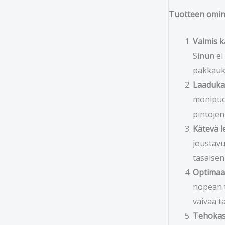
Tuotteen omin
Valmis k
Sinun ei
pakkauk
Laadukas
monipuol
pintojen
Kätevä l
joustavu
tasaisen
Optimaa
nopean t
vaivaa ta
Tehokas