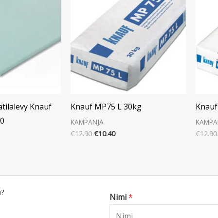
€12.90.
€10.40.
ätilalevy Knauf
Knauf MP75 L 30kg
Knauf
00
KAMPANJA
KAMPA
€
12.90
€
10.40
€
12.90
a?
Nimi
*