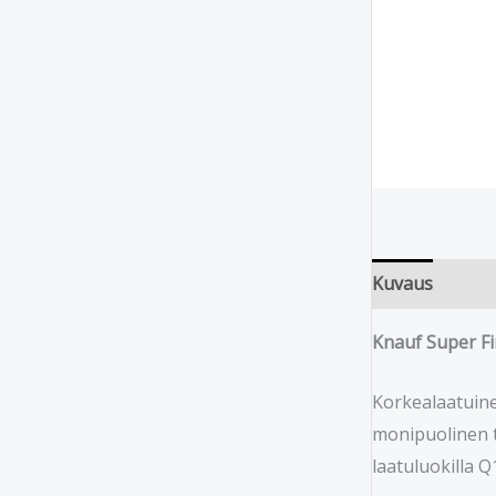
Kuvaus
Knauf Super Fin
Korkealaatuinen
monipuolinen t
laatuluokilla Q