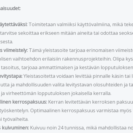
aisuudet:
äytettäväksi:
Toimitetaan valmiiksi käyttövalmiina, mikä teke
 tarvitse sekoittaa erikseen mitään aineita tai odottaa seok
sesta.
 viimeistely:
Tämä yleistasoite tarjoaa erinomaisen viimeistely
isen vaihtoehdon erilaisiin rakennusprojekteihin. Olipa kyse
 tasoitus, tarjoaa ammattimaisen ja kestävän lopputuloksen
evitystapa:
Yleistasoitetta voidaan levittää pinnalle käsin tai
utta ja mahdollisuuden valita levitystavan olosuhteiden ja
 ja virheettömän lopputuloksen jokaisella kerralla.
linen kerrospaksuus:
Kerran levitettävän kerroksen paksuus
yöskentelyn. Optimaalinen kerrospaksuus varmistaa myös t
i työvaiheita.
 kuivuminen:
Kuivuu noin 24 tunnissa, mikä mahdollistaa n