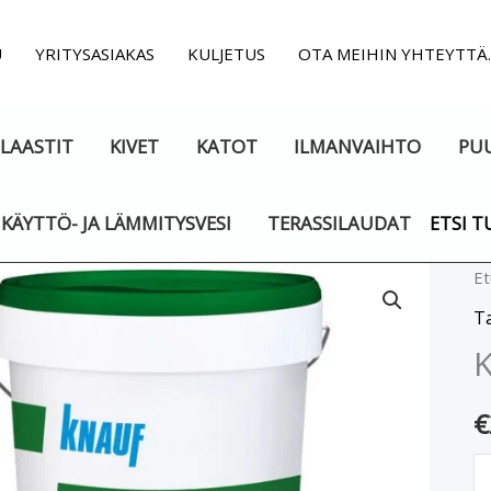
U
YRITYSASIAKAS
KULJETUS
OTA MEIHIN YHTEYTTÄ
LAASTIT
KIVET
KATOT
ILMANVAIHTO
PU
KÄYTTÖ- JA LÄMMITYSVESI
TERASSILAUDAT
ETSI T
K
Et
S
Ta
F
K
2
m
€