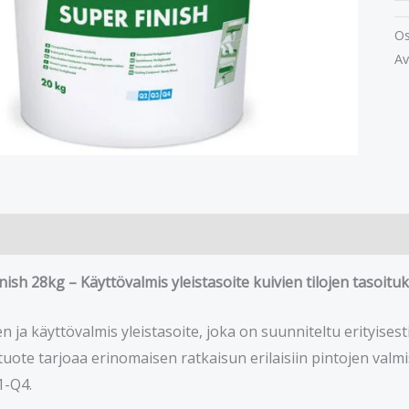
Os
Av
ish 28kg – Käyttövalmis yleistasoite kuivien tilojen tasoituk
 ja käyttövalmis yleistasoite, joka on suunniteltu erityisesti
uote tarjoaa erinomaisen ratkaisun erilaisiin pintojen valmi
1-Q4.