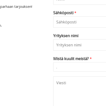
 parhaan tarjouksen!
Sähköposti
*
n.
Yrityksen nimi
Mistä kuulit meistä?
*
C
o
m
m