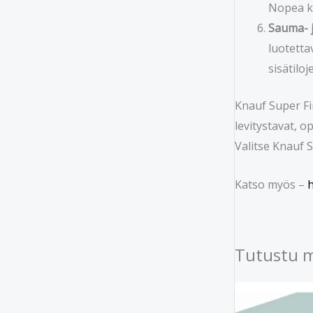
Nopea ku
Sauma- j
luotetta
sisätiloj
Knauf Super Fin
levitystavat, 
Valitse Knauf 
Katso myös –
h
Tutustu 