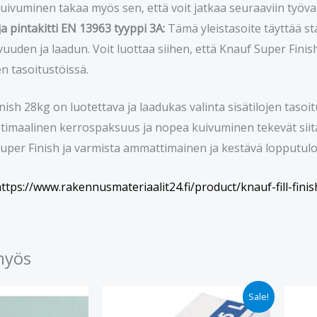
ivuminen takaa myös sen, että voit jatkaa seuraaviin työvai
a pintakitti EN 13963 tyyppi 3A:
Tämä yleistasoite täyttää s
vuuden ja laadun. Voit luottaa siihen, että Knauf Super Fini
en tasoitustöissä.
ish 28kg on luotettava ja laadukas valinta sisätilojen tasoi
optimaalinen kerrospaksuus ja nopea kuivuminen tekevät siitä
Super Finish ja varmista ammattimainen ja kestävä lopputulo
ttps://www.rakennusmateriaalit24.fi/product/knauf-fill-finis
myös
Alkuperäinen
Nykyinen
Sale!
hinta
hinta
oli:
on: