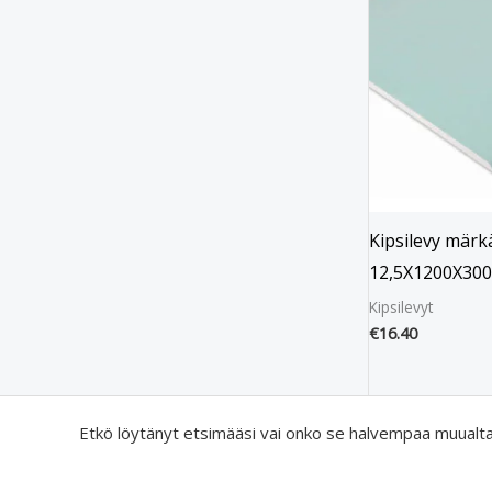
Kipsilevy märk
12,5X1200X30
Kipsilevyt
€
16.40
Etkö löytänyt etsimääsi vai onko se halvempaa muualt