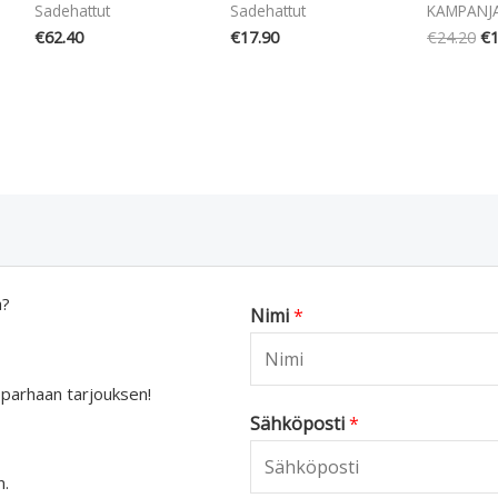
Sadehattut
Sadehattut
KAMPANJ
€
62.40
€
17.90
€
24.20
€
1
a?
Nimi
*
 parhaan tarjouksen!
Sähköposti
*
n.