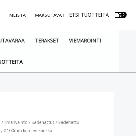
ETSI TUOTTEITA
.
MEISTÄ
MAKSUTAVAT
UTAVARAA
TERÄKSET
VIEMÄRÖINTI
UOTTEITA
attu
u
/
Ilmanvaihto
/
Sadehattut
/ Sadehattu
i-, Ø100mm kumien kanssa
-,