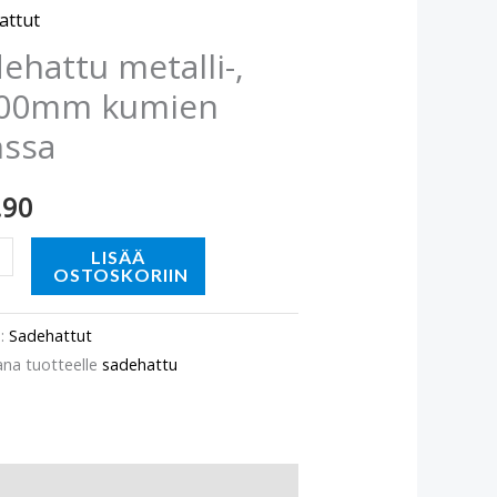
mm
attut
n
ehattu metalli-,
a
00mm kumien
ä
nssa
.90
LISÄÄ
OSTOSKORIIN
o:
Sadehattut
ana tuotteelle
sadehattu