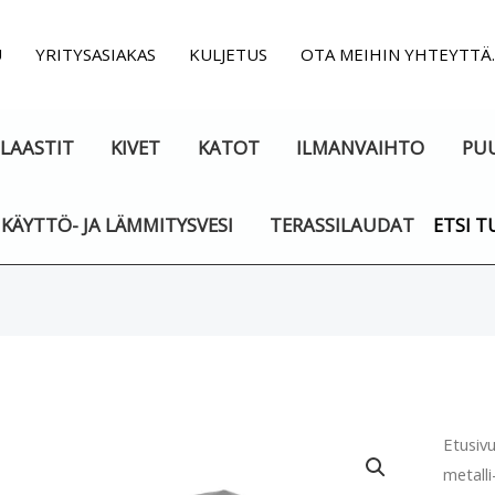
U
YRITYSASIAKAS
KULJETUS
OTA MEIHIN YHTEYTTÄ
LAASTIT
KIVET
KATOT
ILMANVAIHTO
PU
KÄYTTÖ- JA LÄMMITYSVESI
TERASSILAUDAT
ETSI T
Sadeh
Etusiv
metall
metalli