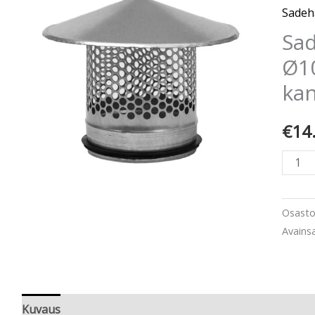
Ø100
Sadeh
kumie
Sad
kanss
Ø1
määr
ka
€
14
Osast
Avains
Kuvaus