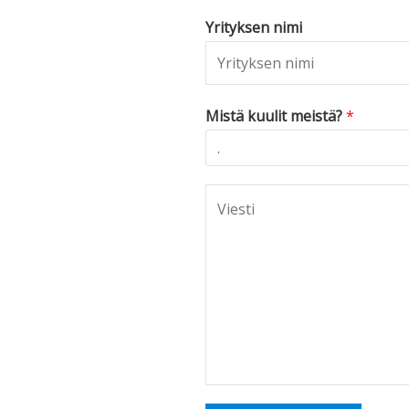
Yrityksen nimi
Mistä kuulit meistä?
*
C
o
m
m
e
n
t
o
r