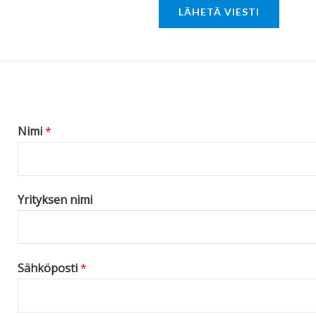
LÄHETÄ VIESTI
M
e
s
s
a
g
Nimi
*
e
*
Yrityksen nimi
Sähköposti
*