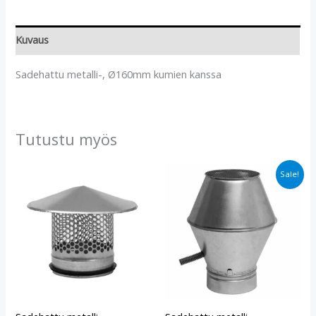
Kuvaus
Sadehattu metalli-, Ø160mm kumien kanssa
Tutustu myös
Alkuperäinen
Nykyinen
Sale!
hinta
hinta
oli:
on:
€73.70.
€59.90.