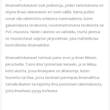
Ilmanvaihtokanavat ovat putkistoja, joiden tarkoituksena on
ohjata ilmaa rakennuksen eri osien välillä. Nämä putket
voivat olla valmistettu erilaisista materiaaleista, kuten
galvanoidusta teräksestä, ruostumattomasta teräksestä tai
PVC-muovista. Niiden rakenne voi vaihdella, mutta yleensä
ne muodostavat suljetun järjestelmän, joka mahdollistaa
kontrolloidun ilmanvaihdon.
Ilmanvaihtokanavat toimivat paine-eron ja ilman liikkeen
perusteella. Tuore ilma työnnetään kanaviin, ja se liikkuu
kohti aluetta, jossa ilmanpaine on alhaisempi, kuten
huonetta tai tilaa, jossa tarvitaan parempaa ilmanvaihtoa.
Samalla likainen tai käytetty ilma poistetaan rakennuksesta,
jotta ilmanlaatu pysyy korkeana.