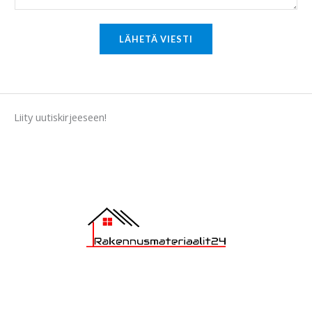
r
M
LÄHETÄ VIESTI
e
s
s
a
Liity uutiskirjeeseen!
g
e
*