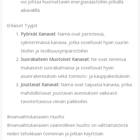
voi johtaa huomattaviin energiasäästöihin pitkällä
aikavälillä.
Erilaiset Tyypit
Pyöreät Kanavat:
Nämä ovat perinteisiä,
sylinterimäisiä kanavia, jotka soveltuvat hyvin suuriin
tiloihin ja teollisuusympäristöihin.
Suorakaiteen Muotoiset Kanavat:
Ne ovat nimensä
mukaisesti suorakulmaisia ja soveltuvat hyvin
asuinrakennuksiin sekä toimisto- ja kauppakeskuksiin.
Joustavat Kanavat:
Nämä ovat taipuisia kanavia, jotka
mahdollistavat joustavan asennuksen vaikeasti
tavoitettavissa oleviin paikkoihin.
Ilmanvaihtokanavien Huolto
Ilmanvaihtokanavien säännöllinen huolto on välttämätöntä
niiden tehokkaan toiminnan ja pitkän käyttöiän