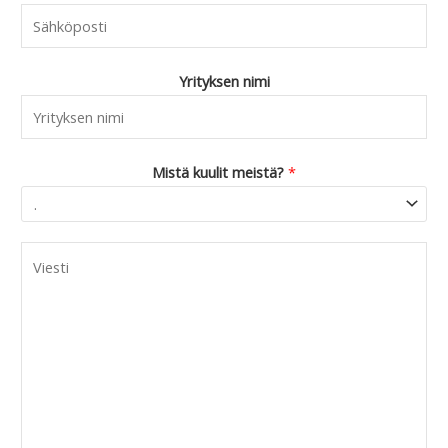
Yrityksen nimi
Mistä kuulit meistä?
*
C
o
m
m
e
n
t
o