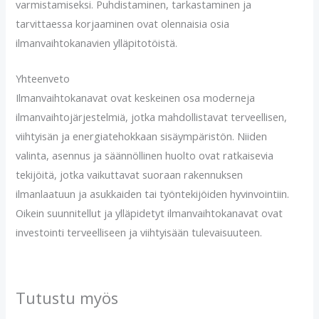
varmistamiseksi. Puhdistaminen, tarkastaminen ja
tarvittaessa korjaaminen ovat olennaisia osia
ilmanvaihtokanavien ylläpitotöistä.
Yhteenveto
Ilmanvaihtokanavat ovat keskeinen osa moderneja
ilmanvaihtojärjestelmiä, jotka mahdollistavat terveellisen,
viihtyisän ja energiatehokkaan sisäympäristön. Niiden
valinta, asennus ja säännöllinen huolto ovat ratkaisevia
tekijöitä, jotka vaikuttavat suoraan rakennuksen
ilmanlaatuun ja asukkaiden tai työntekijöiden hyvinvointiin.
Oikein suunnitellut ja ylläpidetyt ilmanvaihtokanavat ovat
investointi terveelliseen ja viihtyisään tulevaisuuteen.
Tutustu myös