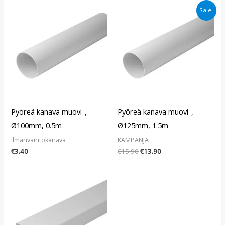
Alkuperäinen
Nykyinen
Sale!
hinta
hinta
oli:
on:
€15.90.
€13.90.
Pyöreä kanava muovi-,
Pyöreä kanava muovi-,
Ø100mm, 0.5m
Ø125mm, 1.5m
Ilmanvaihtokanava
KAMPANJA
€
3.40
€
15.90
€
13.90