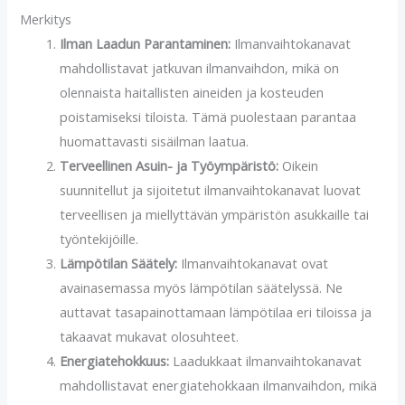
Merkitys
Ilman Laadun Parantaminen:
Ilmanvaihtokanavat
mahdollistavat jatkuvan ilmanvaihdon, mikä on
olennaista haitallisten aineiden ja kosteuden
poistamiseksi tiloista. Tämä puolestaan parantaa
huomattavasti sisäilman laatua.
Terveellinen Asuin- ja Työympäristö:
Oikein
suunnitellut ja sijoitetut ilmanvaihtokanavat luovat
terveellisen ja miellyttävän ympäristön asukkaille tai
työntekijöille.
Lämpötilan Säätely:
Ilmanvaihtokanavat ovat
avainasemassa myös lämpötilan säätelyssä. Ne
auttavat tasapainottamaan lämpötilaa eri tiloissa ja
takaavat mukavat olosuhteet.
Energiatehokkuus:
Laadukkaat ilmanvaihtokanavat
mahdollistavat energiatehokkaan ilmanvaihdon, mikä