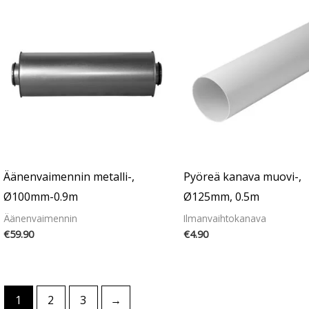
Äänenvaimennin metalli-,
Pyöreä kanava muovi-,
Ø100mm-0.9m
Ø125mm, 0.5m
Äänenvaimennin
Ilmanvaihtokanava
€
59.90
€
4.90
1
2
3
→