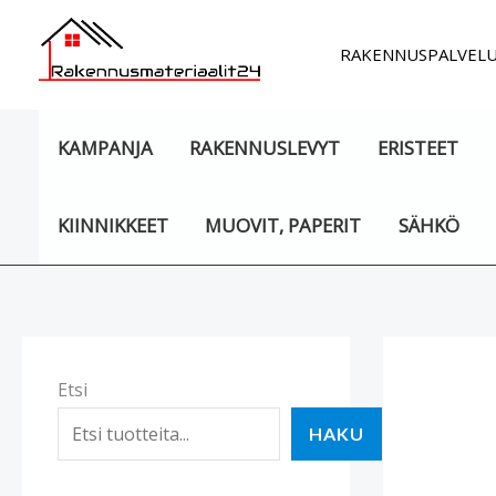
Siirry
sisältöön
RAKENNUSPALVEL
KAMPANJA
RAKENNUSLEVYT
ERISTEET
KIINNIKKEET
MUOVIT, PAPERIT
SÄHKÖ
Etsi
HAKU