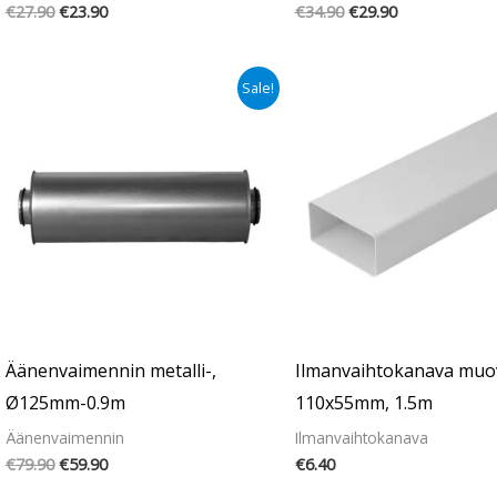
€
27.90
€
23.90
€
34.90
€
29.90
Alkuperäinen
Nykyinen
Sale!
hinta
hinta
oli:
on:
€79.90.
€59.90.
Äänenvaimennin metalli-,
Ilmanvaihtokanava muo
Ø125mm-0.9m
110x55mm, 1.5m
Äänenvaimennin
Ilmanvaihtokanava
€
79.90
€
59.90
€
6.40