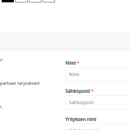
a?
Nimi
*
 parhaan tarjouksen!
Sähköposti
*
n.
Yrityksen nimi