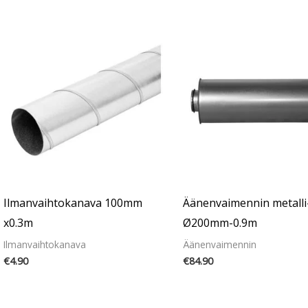
Ilmanvaihtokanava 100mm
Äänenvaimennin metalli-
x0.3m
Ø200mm-0.9m
Ilmanvaihtokanava
Äänenvaimennin
€
4.90
€
84.90