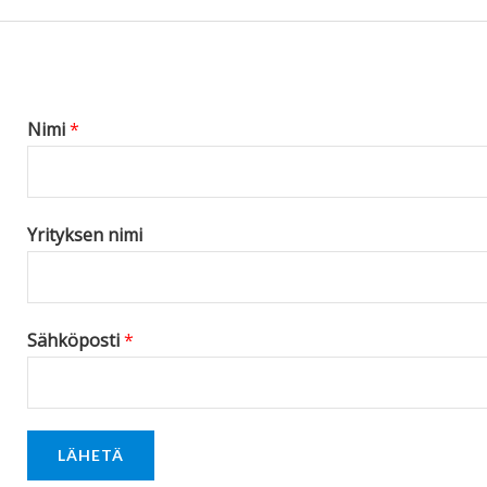
s
s
a
g
Nimi
*
e
*
Yrityksen nimi
Sähköposti
*
LÄHETÄ