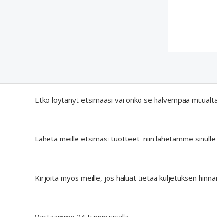
Etkö löytänyt etsimääsi vai onko se halvempaa muualt
Lähetä meille etsimäsi tuotteet niin lähetämme sinulle
Kirjoita myös meille, jos haluat tietää kuljetuksen hinna
Vastaamme 24 tunnin sisällä.