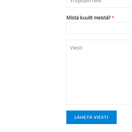
Mistä kuulit meistä?
*
C
o
m
m
e
n
t
o
r
LÄHETÄ VIESTI
M
e