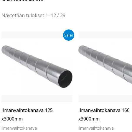
Näytetään tulokset 1–12 / 29
Alkuperäinen
Nykyinen
Alkuperäinen
Nykyinen
Sale!
hinta
hinta
hinta
hinta
oli:
on:
oli:
on:
€27.90.
€23.90.
€34.90.
€29.90.
Ilmanvaihtokanava 125
Ilmanvaihtokanava 160
x3000mm
x3000mm
Ilmanvaihtokanava
Ilmanvaihtokanava