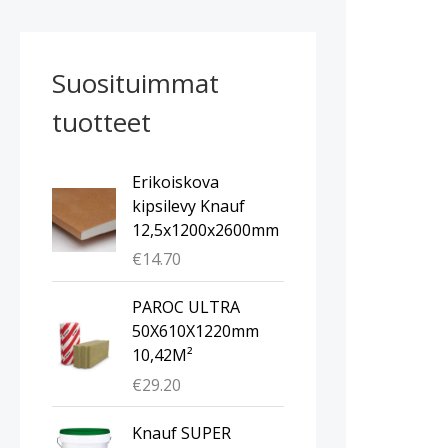
Suosituimmat
tuotteet
Erikoiskova
kipsilevy Knauf
12,5x1200x2600mm
€
14.70
PAROC ULTRA
50X610X1220mm
10,42M²
€
29.20
Knauf SUPER