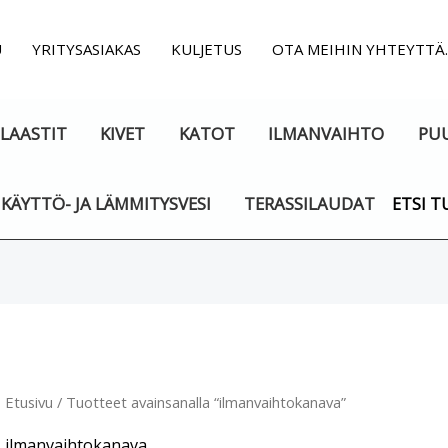
U
YRITYSASIAKAS
KULJETUS
OTA MEIHIN YHTEYTTÄ
LAASTIT
KIVET
KATOT
ILMANVAIHTO
PU
KÄYTTÖ- JA LÄMMITYSVESI
TERASSILAUDAT
ETSI T
Suosituimmat
ensin
Etusivu
/ Tuotteet avainsanalla “ilmanvaihtokanava”
ilmanvaihtokanava