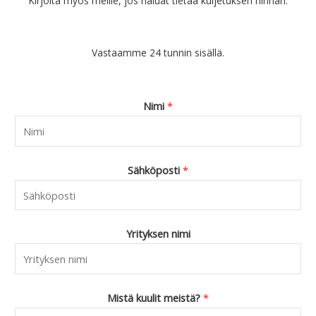
Kirjoita myös meille, jos haluat tietää kuljetuksen hinnan.
Vastaamme 24 tunnin sisällä.
Nimi
*
Sähköposti
*
Yrityksen nimi
Mistä kuulit meistä?
*