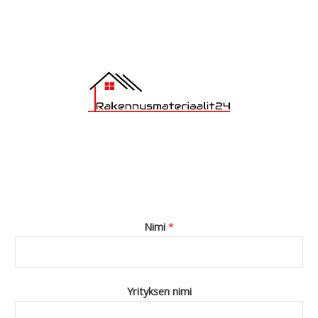
e
*
Nimi
*
Yrityksen nimi