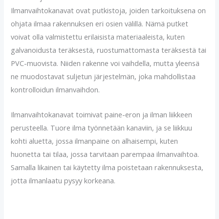
Ilmanvaihtokanavat ovat putkistoja, joiden tarkoituksena on
ohjata ilmaa rakennuksen eri osien välillä. Nämä putket
voivat olla valmistettu erilaisista materiaaleista, kuten
galvanoidusta teräksestä, ruostumattomasta teräksestä tai
PVC-muovista. Niiden rakenne voi vaihdella, mutta yleensä
ne muodostavat suljetun järjestelmän, joka mahdollistaa
kontrolloidun ilmanvaihdon.
Ilmanvaihtokanavat toimivat paine-eron ja ilman liikkeen
perusteella. Tuore ilma työnnetään kanaviin, ja se liikkuu
kohti aluetta, jossa ilmanpaine on alhaisempi, kuten
huonetta tai tilaa, jossa tarvitaan parempaa ilmanvaihtoa.
Samalla likainen tai käytetty ilma poistetaan rakennuksesta,
jotta ilmanlaatu pysyy korkeana.