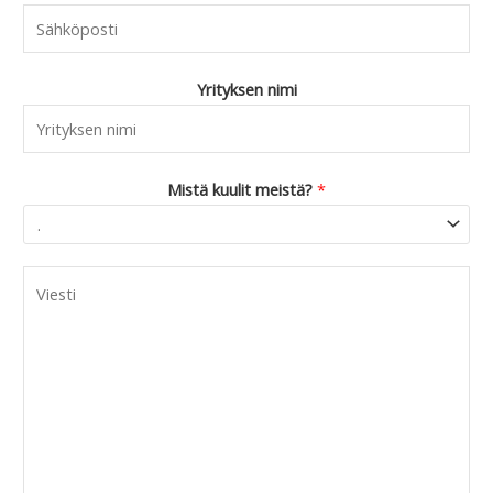
Yrityksen nimi
Mistä kuulit meistä?
*
C
o
m
m
e
n
t
o