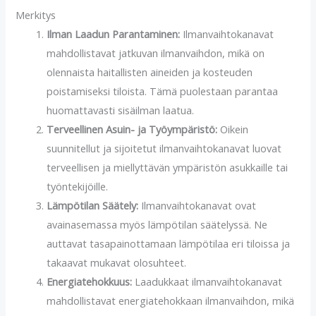
Merkitys
Ilman Laadun Parantaminen:
Ilmanvaihtokanavat
mahdollistavat jatkuvan ilmanvaihdon, mikä on
olennaista haitallisten aineiden ja kosteuden
poistamiseksi tiloista. Tämä puolestaan parantaa
huomattavasti sisäilman laatua.
Terveellinen Asuin- ja Työympäristö:
Oikein
suunnitellut ja sijoitetut ilmanvaihtokanavat luovat
terveellisen ja miellyttävän ympäristön asukkaille tai
työntekijöille.
Lämpötilan Säätely:
Ilmanvaihtokanavat ovat
avainasemassa myös lämpötilan säätelyssä. Ne
auttavat tasapainottamaan lämpötilaa eri tiloissa ja
takaavat mukavat olosuhteet.
Energiatehokkuus:
Laadukkaat ilmanvaihtokanavat
mahdollistavat energiatehokkaan ilmanvaihdon, mikä