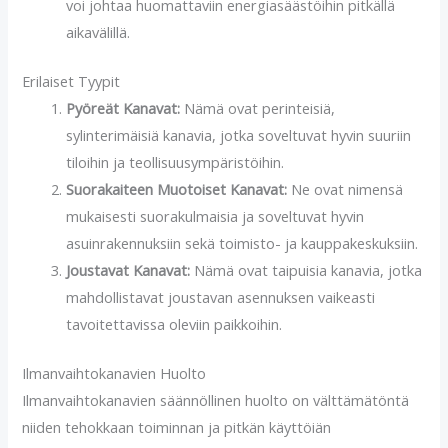
voi johtaa huomattaviin energiasäästöihin pitkällä
aikavälillä.
Erilaiset Tyypit
Pyöreät Kanavat:
Nämä ovat perinteisiä,
sylinterimäisiä kanavia, jotka soveltuvat hyvin suuriin
tiloihin ja teollisuusympäristöihin.
Suorakaiteen Muotoiset Kanavat:
Ne ovat nimensä
mukaisesti suorakulmaisia ja soveltuvat hyvin
asuinrakennuksiin sekä toimisto- ja kauppakeskuksiin.
Joustavat Kanavat:
Nämä ovat taipuisia kanavia, jotka
mahdollistavat joustavan asennuksen vaikeasti
tavoitettavissa oleviin paikkoihin.
Ilmanvaihtokanavien Huolto
Ilmanvaihtokanavien säännöllinen huolto on välttämätöntä
niiden tehokkaan toiminnan ja pitkän käyttöiän