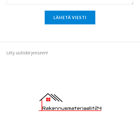
r
M
LÄHETÄ VIESTI
e
s
s
a
Liity uutiskirjeeseen!
g
e
*