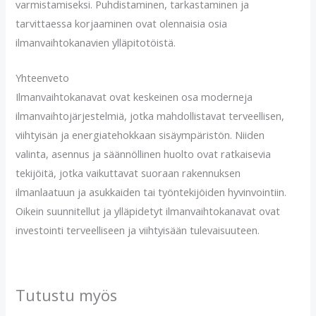
varmistamiseksi. Puhdistaminen, tarkastaminen ja
tarvittaessa korjaaminen ovat olennaisia osia
ilmanvaihtokanavien ylläpitotöistä.
Yhteenveto
Ilmanvaihtokanavat ovat keskeinen osa moderneja
ilmanvaihtojärjestelmiä, jotka mahdollistavat terveellisen,
viihtyisän ja energiatehokkaan sisäympäristön. Niiden
valinta, asennus ja säännöllinen huolto ovat ratkaisevia
tekijöitä, jotka vaikuttavat suoraan rakennuksen
ilmanlaatuun ja asukkaiden tai työntekijöiden hyvinvointiin.
Oikein suunnitellut ja ylläpidetyt ilmanvaihtokanavat ovat
investointi terveelliseen ja viihtyisään tulevaisuuteen.
Tutustu myös