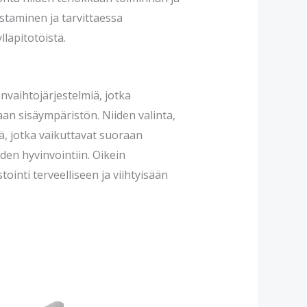
staminen ja tarvittaessa
läpitotöistä.
vaihtojärjestelmiä, jotka
aan sisäympäristön. Niiden valinta,
ä, jotka vaikuttavat suoraan
den hyvinvointiin. Oikein
tointi terveelliseen ja viihtyisään