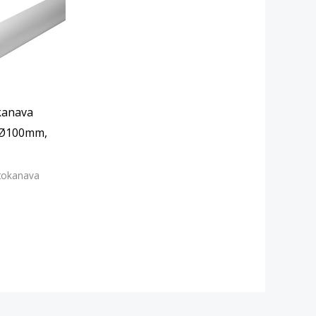
kanava
 Ø100mm,
tokanava