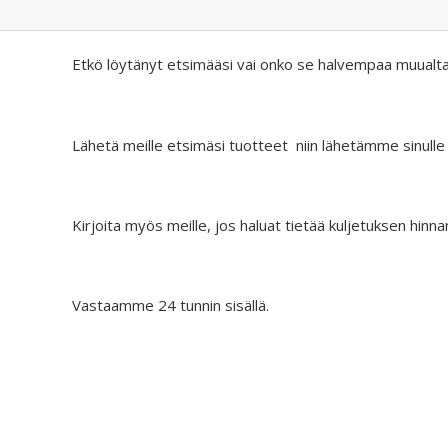
Etkö löytänyt etsimääsi vai onko se halvempaa muualt
Lähetä meille etsimäsi tuotteet niin lähetämme sinulle
Kirjoita myös meille, jos haluat tietää kuljetuksen hinna
Vastaamme 24 tunnin sisällä.