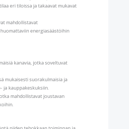
laa eri tiloissa ja takaavat mukavat
at mahdollistavat
 huomattaviin energiasäästöihin
mäisiä kanavia, jotka soveltuvat
ä mukaisesti suorakulmaisia ja
- ja kauppakeskuksiin.
jotka mahdollistavat joustavan
koihin.
öntä niiden tehokkaan toiminnan ja