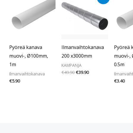
hinta
hinta
oli:
on:
€49.90.
€39.90.
Pyöreä kanava
Ilmanvaihtokanava
Pyöreä 
muovi-, Ø100mm,
200 x3000mm
muovi-,
1m
0.5m
KAMPANJA
€
49.90
€
39.90
Ilmanvaihtokanava
Ilmanvaih
€
5.90
€
3.40