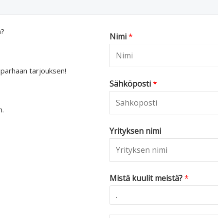
a?
Nimi
*
 parhaan tarjouksen!
Sähköposti
*
n.
Yrityksen nimi
Mistä kuulit meistä?
*