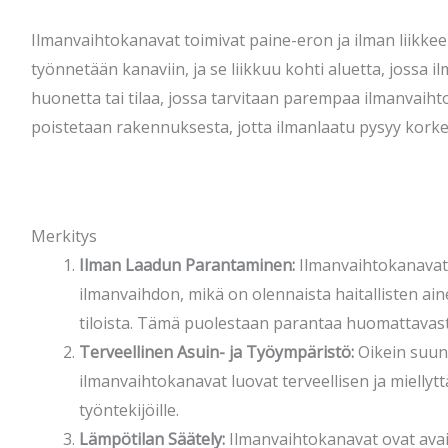
Ilmanvaihtokanavat toimivat paine-eron ja ilman liikkee
työnnetään kanaviin, ja se liikkuu kohti aluetta, jossa 
huonetta tai tilaa, jossa tarvitaan parempaa ilmanvaihto
poistetaan rakennuksesta, jotta ilmanlaatu pysyy kork
Merkitys
Ilman Laadun Parantaminen:
Ilmanvaihtokanavat 
ilmanvaihdon, mikä on olennaista haitallisten ai
tiloista. Tämä puolestaan parantaa huomattavasti
Terveellinen Asuin- ja Työympäristö:
Oikein suunni
ilmanvaihtokanavat luovat terveellisen ja miellyt
työntekijöille.
Lämpötilan Säätely:
Ilmanvaihtokanavat ovat ava