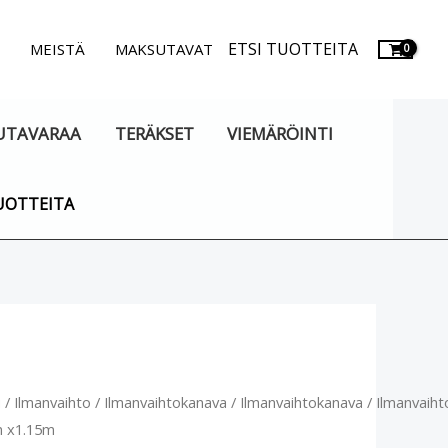
ETSI TUOTTEITA
.
MEISTÄ
MAKSUTAVAT
UTAVARAA
TERÄKSET
VIEMÄRÖINTI
UOTTEITA
vaihtokanava
u
/
Ilmanvaihto
/
Ilmanvaihtokanava
/
Ilmanvaihtokanava
/ Ilmanvaih
 x1.15m
m