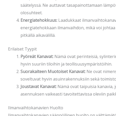
säätelyssä. Ne auttavat tasapainottamaan lämpöti
olosuhteet.
Energiatehokkuus:
Laadukkaat ilmanvaihtokanav
energiatehokkaan ilmanvaihdon, mikä voi johtaa
pitkällä aikavälillä.
Erilaiset Tyypit
Pyöreät Kanavat:
Nämä ovat perinteisiä, sylinteri
hyvin suuriin tiloihin ja teollisuusympäristöihin.
Suorakaiteen Muotoiset Kanavat:
Ne ovat nimens
soveltuvat hyvin asuinrakennuksiin sekä toimisto
Joustavat Kanavat:
Nämä ovat taipuisia kanavia, 
asennuksen vaikeasti tavoitettavissa oleviin paik
Ilmanvaihtokanavien Huolto
Ilmanvaihtokanavien säännöllinen huolto on välttämät