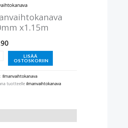
m
vaihtokanava
ä
manvaihtokanava
0mm x1.15m
.90
LISÄÄ
OSTOSKORIIN
o:
Ilmanvaihtokanava
ana tuotteelle
ilmanvaihtokanava