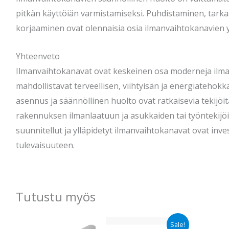
pitkän käyttöiän varmistamiseksi. Puhdistaminen, tarka
korjaaminen ovat olennaisia osia ilmanvaihtokanavien yl
Yhteenveto
Ilmanvaihtokanavat ovat keskeinen osa moderneja ilman
mahdollistavat terveellisen, viihtyisän ja energiatehokk
asennus ja säännöllinen huolto ovat ratkaisevia tekijöit
rakennuksen ilmanlaatuun ja asukkaiden tai työntekijöi
suunnitellut ja ylläpidetyt ilmanvaihtokanavat ovat inves
tulevaisuuteen.
Tutustu myös
Alkuperäinen
Nykyinen
Sale!