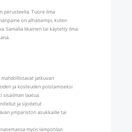
n perusteella. Tuore ilma
ilmanpaine on alhaisempi, kuten
a. Samalla likainen tai käytetty ilma
eana.
mahdollistavat jatkuvan
neiden ja kosteuden poistamiseksi
 sisäilman laatua.
tellut ja sijoitetut
tävän ympäristön asukkaille tai
inasemassa myös lämpötilan