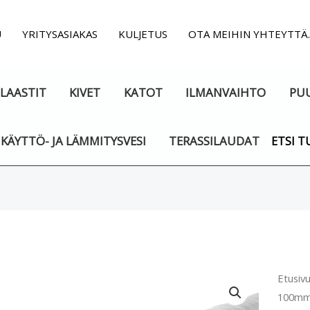
U
YRITYSASIAKAS
KULJETUS
OTA MEIHIN YHTEYTTÄ
LAASTIT
KIVET
KATOT
ILMANVAIHTO
PU
KÄYTTÖ- JA LÄMMITYSVESI
TERASSILAUDAT
ETSI T
Ilman
Etusiv
100mm
100m