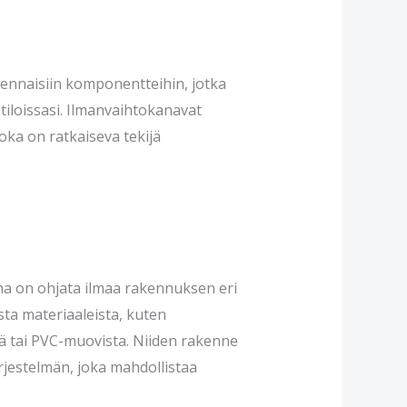
nnaisiin komponentteihin, jotka
ötiloissasi. Ilmanvaihtokanavat
ka on ratkaiseva tekijä
na on ohjata ilmaa rakennuksen eri
ista materiaaleista, kuten
ä tai PVC-muovista. Niiden rakenne
rjestelmän, joka mahdollistaa