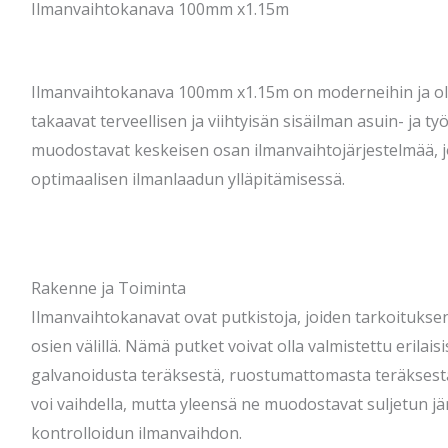
Ilmanvaihtokanava 100mm x1.15m
Ilmanvaihtokanava 100mm x1.15m on moderneihin ja ole
takaavat terveellisen ja viihtyisän sisäilman asuin- ja ty
muodostavat keskeisen osan ilmanvaihtojärjestelmää, jo
optimaalisen ilmanlaadun ylläpitämisessä.
Rakenne ja Toiminta
Ilmanvaihtokanavat ovat putkistoja, joiden tarkoitukse
osien välillä. Nämä putket voivat olla valmistettu erilais
galvanoidusta teräksestä, ruostumattomasta teräksest
voi vaihdella, mutta yleensä ne muodostavat suljetun jä
kontrolloidun ilmanvaihdon.