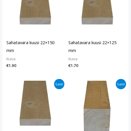
Sahatavara kuusi 22×150
Sahatavara kuusi 22×125
mm
mm
Kuiva
Kuiva
€
1.90
€
1.70
Alkuperäinen
Nykyinen
Alkuperäinen
Nykyinen
Sale!
Sale!
hinta
hinta
hinta
hinta
oli:
on:
oli:
on:
€1.30.
€0.90.
€1.90.
€1.40.