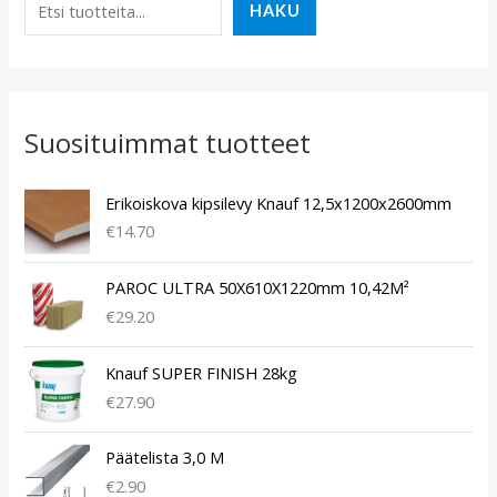
HAKU
Suosituimmat tuotteet
Erikoiskova kipsilevy Knauf 12,5x1200x2600mm
€
14.70
PAROC ULTRA 50X610X1220mm 10,42M²
€
29.20
Knauf SUPER FINISH 28kg
€
27.90
Päätelista 3,0 M
€
2.90