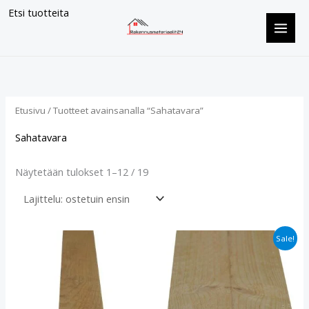
Siirry
Etsi tuotteita
sisältöön
Suosituimmat
ensin
Etusivu
/ Tuotteet avainsanalla “Sahatavara”
Sahatavara
Näytetään tulokset 1–12 / 19
Alkuperäinen
Nykyinen
Sale!
hinta
hinta
oli:
on:
€3.70.
€2.40.