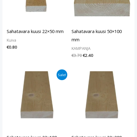
Sahatavara kuusi 22×50 mm
Sahatavara kuusi 50×100
mm
Kuiva
€
0.80
KAMPANJA
€
3.70
€
2.40
Alkuperäinen
Nykyinen
Sale!
hinta
hinta
oli:
on:
€1.29.
€0.90.