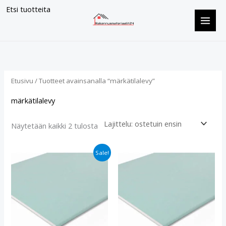
Siirry
Etsi tuotteita
sisältöön
Suosituimmat
ensin
Etusivu
/ Tuotteet avainsanalla “märkätilalevy”
märkätilalevy
Näytetään kaikki 2 tulosta
Alkuperäinen
Nykyinen
Sale!
hinta
hinta
oli:
on:
€17.50.
€14.40.