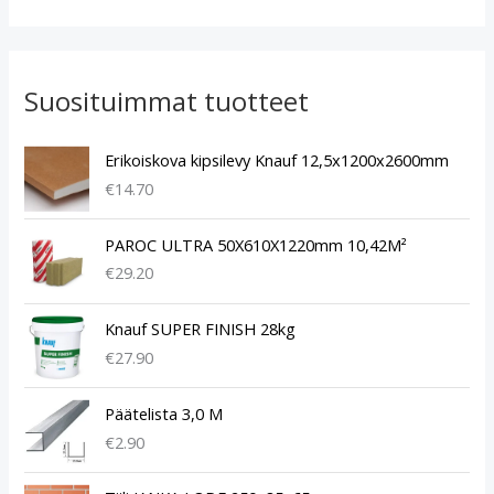
Suosituimmat tuotteet
Erikoiskova kipsilevy Knauf 12,5x1200x2600mm
€
14.70
PAROC ULTRA 50X610X1220mm 10,42M²
€
29.20
Knauf SUPER FINISH 28kg
€
27.90
Päätelista 3,0 M
€
2.90