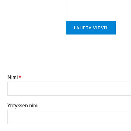
t
o
r
LÄHETÄ VIESTI
M
e
s
s
a
g
Nimi
*
e
*
Yrityksen nimi