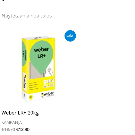
Näytetään ainoa tulos
Alkuperäinen
Nykyinen
Sale!
hinta
hinta
oli:
on:
€18.70.
€13.90.
Weber LR+ 20kg
KAMPANJA
€
18.70
€
13.90