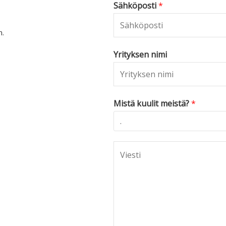
Sähköposti
*
n.
Yrityksen nimi
Mistä kuulit meistä?
*
C
o
m
m
e
n