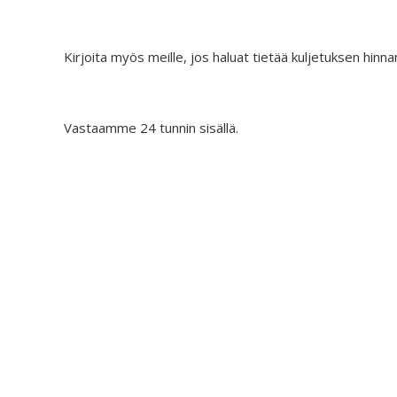
€
0
6
.
9
Kirjoita myös meille, jos haluat tietää kuljetuksen hinna
.
9
0
Vastaamme 24 tunnin sisällä.
.