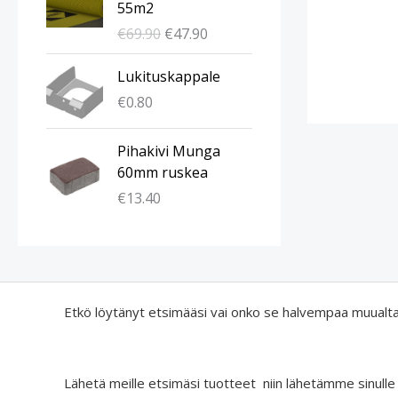
55m2
u
y
€
69.90
€
47.90
p
i
e
n
Lukituskappale
r
e
€
0.80
ä
n
i
h
n
i
Pihakivi Munga
e
n
60mm ruskea
n
t
€
13.40
h
a
i
o
n
n
t
:
a
€
Etkö löytänyt etsimääsi vai onko se halvempaa muualt
o
4
l
7
i
.
:
9
Lähetä meille etsimäsi tuotteet niin lähetämme sinulle