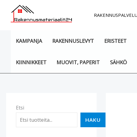
Siirry
sisältöön
RAKENNUSPALVEL
KAMPANJA
RAKENNUSLEVYT
ERISTEET
KIINNIKKEET
MUOVIT, PAPERIT
SÄHKÖ
Etsi
HAKU