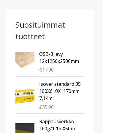
Suosituimmat
tuotteet
OSB-3 levy
12x1250x2500mm
€
17.90
Isover standard 35
100X610X1170mm
7,14m²
€
35.90
A
N
Rappausverkko
l
y
160g/1,1mX50m
k
k