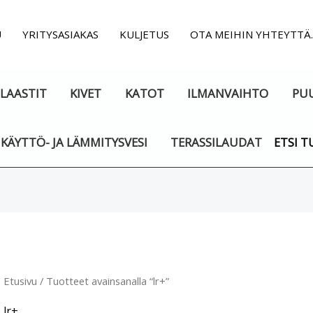
U
YRITYSASIAKAS
KULJETUS
OTA MEIHIN YHTEYTTÄ
LAASTIT
KIVET
KATOT
ILMANVAIHTO
PU
KÄYTTÖ- JA LÄMMITYSVESI
TERASSILAUDAT
ETSI T
Etusivu
/ Tuotteet avainsanalla “lr+”
lr+