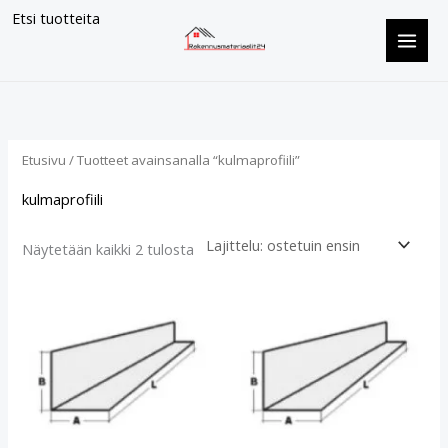
Siirry
Etsi tuotteita
sisältöön
Suosituimmat
ensin
Etusivu
/ Tuotteet avainsanalla “kulmaprofiili”
kulmaprofiili
Näytetään kaikki 2 tulosta