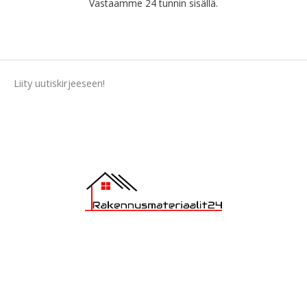
Vastaamme 24 tunnin sisällä.
4
.
4
.
9
0
.
Liity uutiskirjeeseen!