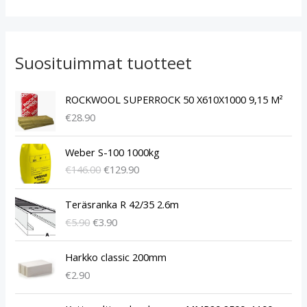
Suosituimmat tuotteet
ROCKWOOL SUPERROCK 50 X610X1000 9,15 M²
€
28.90
A
N
Weber S-100 1000kg
l
y
€
146.00
€
129.90
k
k
u
y
A
N
p
i
Teräsranka R 42/35 2.6m
l
y
e
n
€
5.90
€
3.90
k
k
r
e
u
y
ä
n
p
i
Harkko classic 200mm
i
h
e
n
€
2.90
n
i
r
e
e
n
ä
n
A
N
n
t