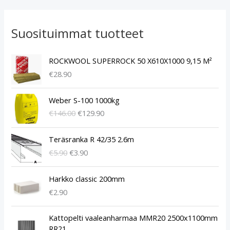
Suosituimmat tuotteet
ROCKWOOL SUPERROCK 50 X610X1000 9,15 M²
€
28.90
A
N
Weber S-100 1000kg
l
y
€
146.00
€
129.90
k
k
u
y
A
N
p
i
Teräsranka R 42/35 2.6m
l
y
e
n
€
5.90
€
3.90
k
k
r
e
u
y
ä
n
p
i
Harkko classic 200mm
i
h
e
n
€
2.90
n
i
r
e
e
n
ä
n
A
N
n
t
Kattopelti vaaleanharmaa MMR20 2500x1100mm
i
h
l
y
h
a
RR21