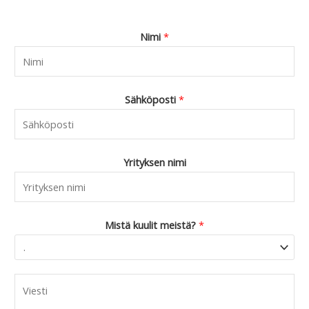
4
.
9
Nimi
*
0
.
Sähköposti
*
Yrityksen nimi
Mistä kuulit meistä?
*
C
o