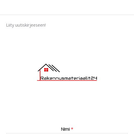
s
s
a
Liity uutiskirjeeseen!
g
e
*
Nimi
*