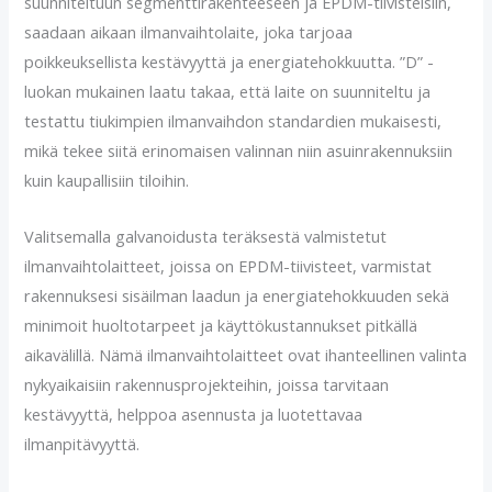
suunniteltuun segmenttirakenteeseen ja EPDM-tiivisteisiin,
saadaan aikaan ilmanvaihtolaite, joka tarjoaa
poikkeuksellista kestävyyttä ja energiatehokkuutta. ”D” -
luokan mukainen laatu takaa, että laite on suunniteltu ja
testattu tiukimpien ilmanvaihdon standardien mukaisesti,
mikä tekee siitä erinomaisen valinnan niin asuinrakennuksiin
kuin kaupallisiin tiloihin.
Valitsemalla galvanoidusta teräksestä valmistetut
ilmanvaihtolaitteet, joissa on EPDM-tiivisteet, varmistat
rakennuksesi sisäilman laadun ja energiatehokkuuden sekä
minimoit huoltotarpeet ja käyttökustannukset pitkällä
aikavälillä. Nämä ilmanvaihtolaitteet ovat ihanteellinen valinta
nykyaikaisiin rakennusprojekteihin, joissa tarvitaan
kestävyyttä, helppoa asennusta ja luotettavaa
ilmanpitävyyttä.