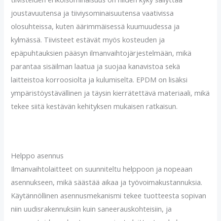
joustavuutensa ja tiiviysominaisuutensa vaativissa
olosuhteissa, kuten äärimmäisessä kuumuudessa ja
kylmässä. Tiivisteet estävät myös kosteuden ja
epäpuhtauksien pääsyn ilmanvaihtojärjestelmään, mikä
parantaa sisäilman laatua ja suojaa kanavistoa sekä
laitteistoa korroosiolta ja kulumiselta. EPDM on lisäksi
ympäristöystävällinen ja täysin kierrätettävä materiaali, mikä
tekee siitä kestävän kehityksen mukaisen ratkaisun.
Helppo asennus
Ilmanvaihtolaitteet on suunniteltu helppoon ja nopeaan
asennukseen, mikä säästää aikaa ja työvoimakustannuksia.
Käytännöllinen asennusmekanismi tekee tuotteesta sopivan
niin uudisrakennuksiin kuin saneerauskohteisiin, ja