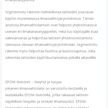
Segmentoitu rakenne mahdollistaa laitteiden joustavan
käytön monenlaisissa ilmanvaihtojärjestelmissä. Tämän
ansiosta ilmanvaihtolaitteet ovat helposti yhdistettävissä
useisiin eri ilmakanavatyyppeihin, mikä tuo käyttäjälle lisää
valinnanvaraa ja helpottaa laitteen yhteensovittamista
olemassa olevaan ilmanvaihtojärjestelmään. Segmentoitu
rakenne myös helpottaa huoltoa ja kunnossapitoa, mikä
vähentää laitteiden käyttökustannuksia pitkällä aikavälillä.
EPDM-tiivisteet – tiiviyttä ja suojaa
Jokainen ilmanvaihtolaite on varustettu kestävillä ja
laadukkailla EPDM-tiivisteillä, jotka takaavat laitteen
täydellisen tiiviyden ja estävät ilmanvuodot. EPDM-
tiivisteiden erikoisominaisuus on niiden kyky säilyttää