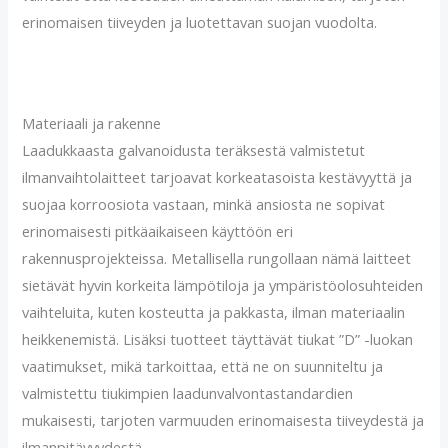
erinomaisen tiiveyden ja luotettavan suojan vuodolta.
Materiaali ja rakenne
Laadukkaasta galvanoidusta teräksestä valmistetut
ilmanvaihtolaitteet tarjoavat korkeatasoista kestävyyttä ja
suojaa korroosiota vastaan, minkä ansiosta ne sopivat
erinomaisesti pitkäaikaiseen käyttöön eri
rakennusprojekteissa. Metallisella rungollaan nämä laitteet
sietävät hyvin korkeita lämpötiloja ja ympäristöolosuhteiden
vaihteluita, kuten kosteutta ja pakkasta, ilman materiaalin
heikkenemistä. Lisäksi tuotteet täyttävät tiukat ”D” -luokan
vaatimukset, mikä tarkoittaa, että ne on suunniteltu ja
valmistettu tiukimpien laadunvalvontastandardien
mukaisesti, tarjoten varmuuden erinomaisesta tiiveydestä ja
ilmanpitävyydestä.