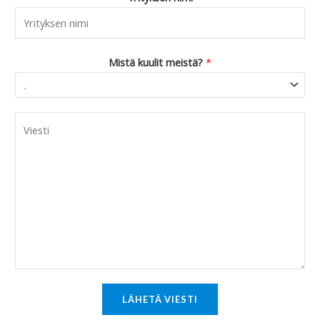
Mistä kuulit meistä?
*
C
o
m
m
e
n
t
o
r
M
LÄHETÄ VIESTI
e