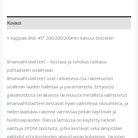
Kuvaus
Y-kappale liitin 45° 200/200/200mm kanssa tiivisteen
Ilmanvaihtolaitteet – Kestävä ja tehokas ratkaisu
puhtaaseen sisäilmaan
Ilmanvaihtolaitteet ovat ratkaiseva osa rakennusten
sisäilman laadun hallintaa ja parantamista. Erityisesti
galvanoidusta teräksestä tai muusta metallista valmistetut
ilmanvaihtolaitteet kestävät hyvin vaihtelevia olosuhteita, ja
niiden laadukas rakenne varmistaa pitkän käyttöiän ja
huoltovapauden. Näissä laitteissa on käytetty tarkoin
valittuja EPDM-tiivisteitä, jotka kestävät sekä lämpötilan
vaihtelut että kosteuden aiheuttaman kulumisen, tarjoten