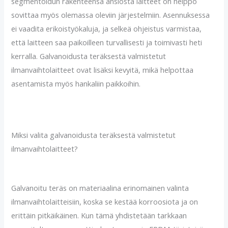
segmentoidun rakenteensa ansiosta laitteet on helppo
sovittaa myös olemassa oleviin järjestelmiin. Asennuksessa
ei vaadita erikoistyökaluja, ja selkeä ohjeistus varmistaa,
että laitteen saa paikoilleen turvallisesti ja toimivasti heti
kerralla. Galvanoidusta teräksestä valmistetut
ilmanvaihtolaitteet ovat lisäksi kevyitä, mikä helpottaa
asentamista myös hankaliin paikkoihin.
Miksi valita galvanoidusta teräksestä valmistetut
ilmanvaihtolaitteet?
Galvanoitu teräs on materiaalina erinomainen valinta
ilmanvaihtolaitteisiin, koska se kestää korroosiota ja on
erittäin pitkäikäinen. Kun tämä yhdistetään tarkkaan