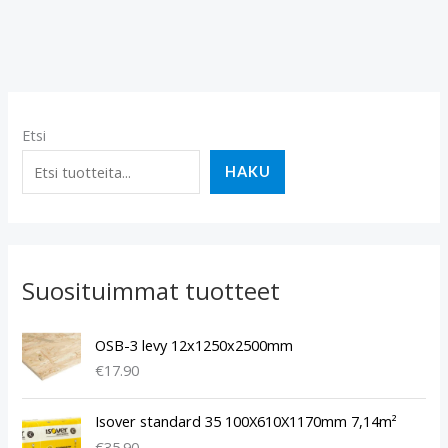
Etsi
HAKU
Suosituimmat tuotteet
OSB-3 levy 12x1250x2500mm
€
17.90
Isover standard 35 100X610X1170mm 7,14m²
€
35.90