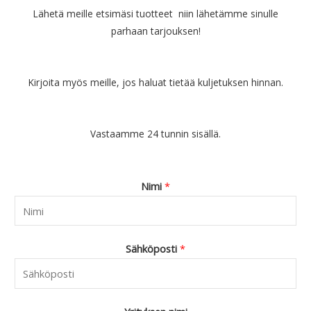
:
9
Lähetä meille etsimäsi tuotteet niin lähetämme sinulle
€
0
parhaan tarjouksen!
6
.
9
.
9
Kirjoita myös meille, jos haluat tietää kuljetuksen hinnan.
0
.
Vastaamme 24 tunnin sisällä.
Nimi
*
Sähköposti
*