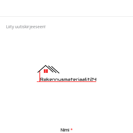
s
s
a
Liity uutiskirjeeseen!
g
e
*
Nimi
*