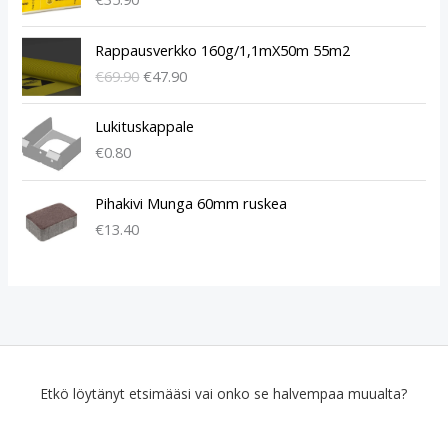
A
N
Rappausverkko 160g/1,1mX50m 55m2
l
y
€
69.90
€
47.90
k
k
u
y
p
i
Lukituskappale
e
n
€
0.80
r
e
ä
n
Pihakivi Munga 60mm ruskea
i
h
€
13.40
n
i
e
n
n
t
h
a
i
o
n
n
t
:
a
€
Etkö löytänyt etsimääsi vai onko se halvempaa muualta?
o
4
l
7
i
.