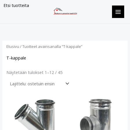
Siirry
Etsi tuotteita
sisältöön
Suosituimmat
ensin
Etusivu
/ Tuotteet avainsanalla “T-kappale”
T-kappale
Näytetään tulokset 1–12 / 45