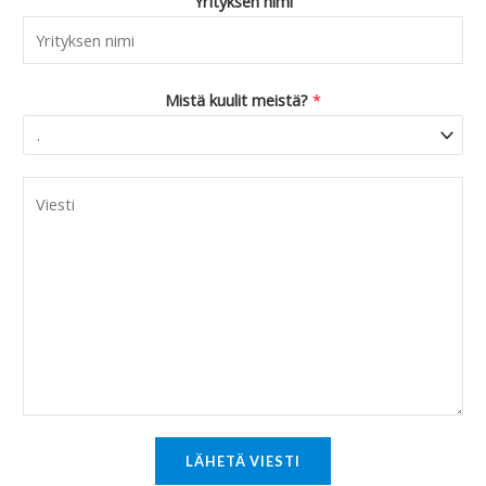
Yrityksen nimi
Mistä kuulit meistä?
*
C
o
m
m
e
n
t
o
r
M
LÄHETÄ VIESTI
e