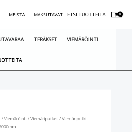
ETSI TUOTTEITA
.
MEISTÄ
MAKSUTAVAT
UTAVARAA
TERÄKSET
VIEMÄRÖINTI
UOTTEITA
riputki
u
/
Viemäröinti
/
Viemäriputket
/ Viemäriputki
5000mm
x5000mm