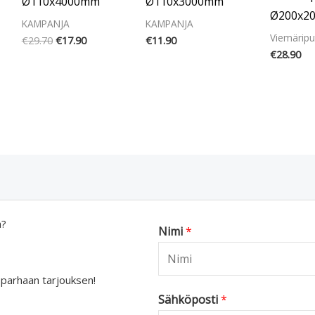
Ø110x4000mm
Ø110x3000mm
Ø200x2
KAMPANJA
KAMPANJA
Viemäripu
€
29.70
€
17.90
€
11.90
€
28.90
a?
Nimi
*
 parhaan tarjouksen!
Sähköposti
*