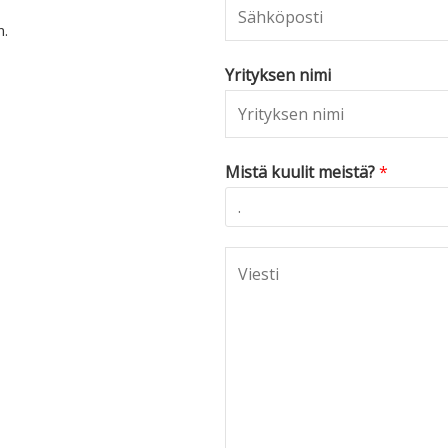
n.
Yrityksen nimi
Mistä kuulit meistä?
*
C
o
m
m
e
n
t