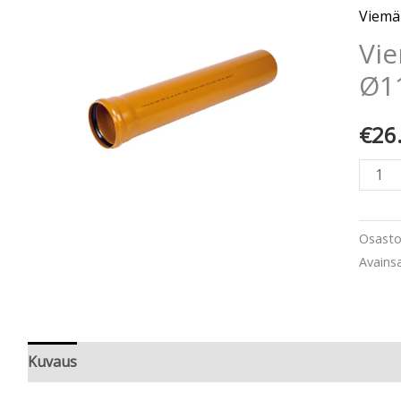
määr
Viemä
Vie
Ø1
€
26
Osast
Avains
Kuvaus