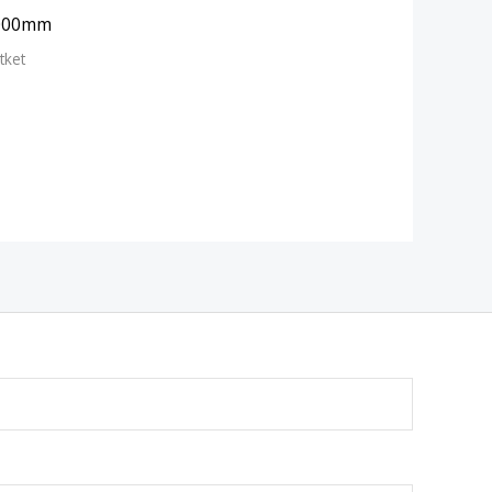
000mm
tket