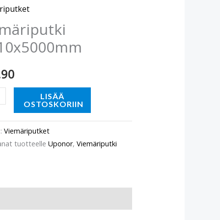
ä
riputket
märiputki
10x5000mm
.90
LISÄÄ
OSTOSKORIIN
o:
Viemäriputket
anat tuotteelle
Uponor
,
Viemäriputki