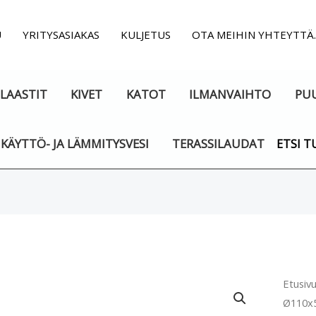
U
YRITYSASIAKAS
KULJETUS
OTA MEIHIN YHTEYTTÄ
LAASTIT
KIVET
KATOT
ILMANVAIHTO
PU
KÄYTTÖ- JA LÄMMITYSVESI
TERASSILAUDAT
ETSI T
Viemä
Etusiv
Ø110x
Ø110