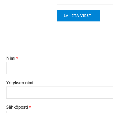
o
r
LÄHETÄ VIESTI
M
e
s
s
a
g
Nimi
*
e
*
Yrityksen nimi
Sähköposti
*