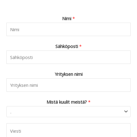
Nimi
*
Sähköposti
*
Yrityksen nimi
Mistä kuulit meistä?
*
C
o