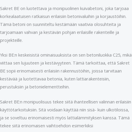
Sakret BE on luotettava ja monipuolinen kuivabetoni, joka tarjoaa
korkealaatuisen ratkaisun erilaisiin betonivaluihin ja korjaustöihin.
Tämä betoni on suunniteltu kestämään vaativia olosuhteita ja
tarjoamaan vahvan ja kestävän pohjan erilaisille rakenteille ja
projekteille.
Yksi BE:n keskeisistä ominaisuuksista on sen betoniluokka C25, mikä
viittaa sen lujuuteen ja kestävyyteen. Tämä tarkoittaa, että Sakret
BE sopii erinomaisesti erilaisiin rakennustöihin, joissa tarvitaan
kestävää ja luotettavaa betonia, kuten lattiarakenteisiin,
perustuksiin ja betonielementteihin.
Sakret BE:n monipuolisuus tekee siitä ihanteellisen valinnan erilaisiin
käyttötarkoituksiin. Sitä voidaan käyttää niin sisä- kuin ulkotiloissa,
ja se soveltuu erinomaisesti myös lattialämmityksen kanssa. Tämä
tekee siitä erinomaisen vaihtoehdon esimerkiksi