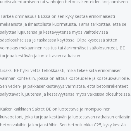
uudisrakentamiseen tai vanhojen betonirakenteiden korjaamiseen.
Tärkeä ominaisuus BE:ssä on sen kyky kestää erinomaisesti
mekaanista ja ilmastollista kuormitusta. Tämä tarkoittaa, että se
säilyttää lujuutensa ja kestävyytensä myös vaihtelevissa
sääolosuhteissa ja raskaassa käytössä. Olipa kyseessä sitten
voimakas mekaaninen rasitus tai äärimmäiset sääolosuhteet, BE
tarjoaa kestävän ja luotettavan ratkaisun.
Lisäksi BE hylkii vettä tehokkaasti, mikä tekee siitä erinomaisen
valinnan kohteisiin, joissa on alttius kosteudelle ja kosteusvaurioille.
Sen veden- ja pakkasenkestävyys varmistaa, että betonirakenteet
säilyttävät lujuutensa ja kestävyytensä myös vaikeissa olosuhteissa.
Kaiken kaikkiaan Sakret BE on luotettava ja monipuolinen
kuivabetoni, joka tarjoaa kestävän ja luotettavan ratkaisun erilaisiin
betonivaluihin ja korjaustöihin. Sen betoniluokka C25, kyky kestää