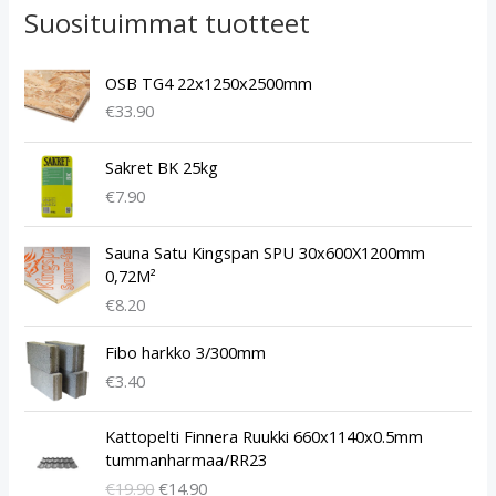
Suosituimmat tuotteet
OSB TG4 22x1250x2500mm
€
33.90
Sakret BK 25kg
€
7.90
Sauna Satu Kingspan SPU 30x600X1200mm
0,72M²
€
8.20
Fibo harkko 3/300mm
€
3.40
A
N
Kattopelti Finnera Ruukki 660x1140x0.5mm
l
y
tummanharmaa/RR23
k
k
€
19.90
€
14.90
u
y