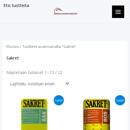
Siirry
Etsi tuotteita
sisältöön
Suosituimmat
ensin
Etusivu
/ Tuotteet avainsanalla “Sakret”
Sakret
Näytetään tulokset 1–12 / 22
Alkuperäinen
Nykyinen
Alkuperäinen
Nykyinen
Sale!
Sale!
hinta
hinta
hinta
hinta
oli:
on:
oli:
on:
€9.90.
€8.90.
€15.90.
€13.90.