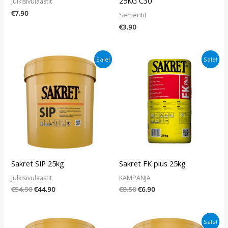
25KG C30
Julkisivulaastit
€
7.90
Sementit
€
3.90
Alkuperäinen
Nykyinen
Alkuperäinen
Nykyinen
Sale!
Sale!
hinta
hinta
hinta
hinta
oli:
on:
oli:
on:
€54.90.
€44.90.
€8.50.
€6.90.
Sakret SIP 25kg
Sakret FK plus 25kg
Julkisivulaastit
KAMPANJA
€
54.90
€
44.90
€
8.50
€
6.90
Alkuperäinen
Nykyinen
Sale!