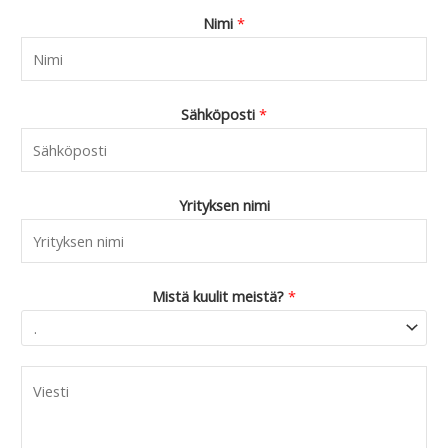
9
Nimi
*
0
.
Sähköposti
*
Yrityksen nimi
Mistä kuulit meistä?
*
C
o
m