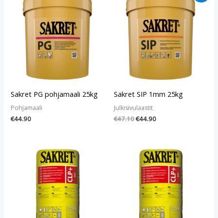
hinta
hinta
oli:
on:
€47.10.
€44.90.
Sakret PG pohjamaali 25kg
Sakret SIP 1mm 25kg
Pohjamaali
Julkisivulaastit
€
44.90
€
47.10
€
44.90