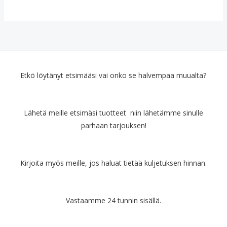
p
i
e
n
r
e
ä
n
i
h
n
i
e
n
Etkö löytänyt etsimääsi vai onko se halvempaa muualta?
n
t
h
a
i
o
Lähetä meille etsimäsi tuotteet niin lähetämme sinulle
n
n
parhaan tarjouksen!
t
:
a
€
o
1
l
4
Kirjoita myös meille, jos haluat tietää kuljetuksen hinnan.
i
.
:
9
€
0
Vastaamme 24 tunnin sisällä.
1
.
9
.