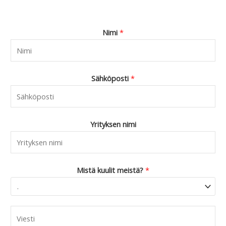
Nimi
*
Sähköposti
*
Yrityksen nimi
Mistä kuulit meistä?
*
C
o