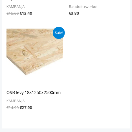
KAMPANJA
Raudoitusverkot
€
15.60
€
13.40
€
3.80
Alkuperäinen
Nykyinen
Sale!
hinta
hinta
oli:
on:
€34.90.
€27.90.
OSB levy 18x1250x2500mm
KAMPANJA
€
34.90
€
27.90