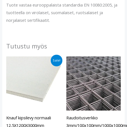
Tuote vastaa eurooppalaista standardia EN 10080:2005, ja
tuotteella on virolaiset, suomalaiset, ruotsalaiset ja
norjalaiset sertifikaatit.
Tutustu myös
Alkuperäinen
Nykyinen
Sale!
hinta
hinta
oli:
on:
€15.60.
€13.40.
Knauf kipsilevy normaali
Raudoitusverkko
12,5X1200X3000mm
3mm/100x100mm/1000x1000