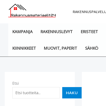
Siirry
sisältöön
RAKENNUSPALVEL
KAMPANJA
RAKENNUSLEVYT
ERISTEET
KIINNIKKEET
MUOVIT, PAPERIT
SÄHKÖ
Etsi
HAKU