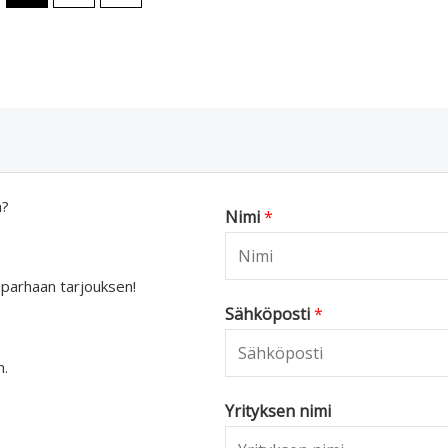
a?
Nimi
*
 parhaan tarjouksen!
Sähköposti
*
n.
Yrityksen nimi