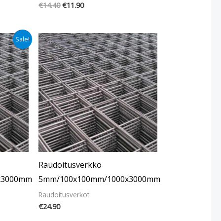
€
14.40
€
11.90
Sale!
Raudoitusverkko
x3000mm
5mm/100x100mm/1000x3000mm
Raudoitusverkot
€
24.90