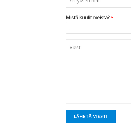
Mistä kuulit meistä?
*
C
o
m
m
e
n
t
o
r
LÄHETÄ VIESTI
M
e