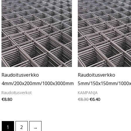
hinta
hinta
oli:
on:
€8.30.
€6.40.
Raudoitusverkko
Raudoitusverkko
4mm/200x200mm/1000x3000mm
5mm/150x150mm/1000
Raudoitusverkot
KAMPANJA
€
8.80
€
8.30
€
6.40
1
2
→