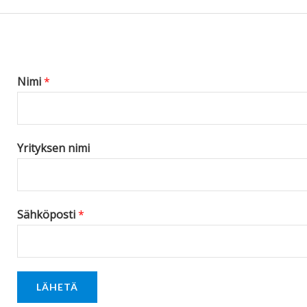
s
s
a
g
Nimi
*
e
*
Yrityksen nimi
Sähköposti
*
LÄHETÄ