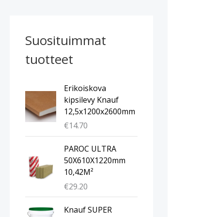
Suosituimmat
tuotteet
Erikoiskova
kipsilevy Knauf
12,5x1200x2600mm
€
14.70
PAROC ULTRA
50X610X1220mm
10,42M²
€
29.20
Knauf SUPER