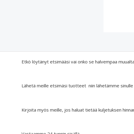
Etkö löytänyt etsimääsi vai onko se halvempaa muualt
Lähetä meille etsimäsi tuotteet niin lähetämme sinulle
Kirjoita myös meille, jos haluat tietää kuljetuksen hinna
Vastaamme 24 tunnin sisällä.