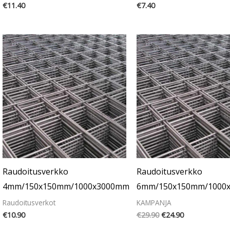
€
11.40
€
7.40
Alkuperäinen
Nykyinen
hinta
hinta
oli:
on:
€29.90.
€24.90.
Raudoitusverkko
Raudoitusverkko
4mm/150x150mm/1000x3000mm
6mm/150x150mm/1000
Raudoitusverkot
KAMPANJA
€
10.90
€
29.90
€
24.90