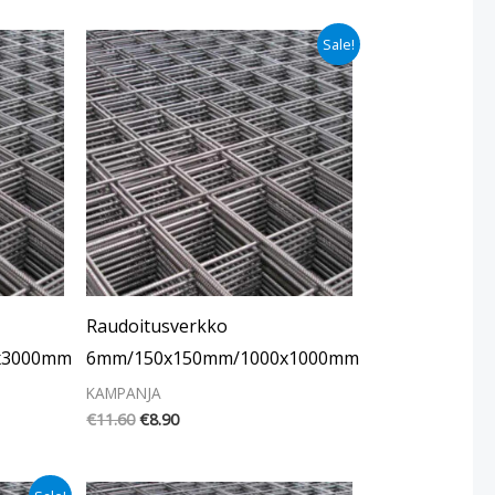
Alkuperäinen
Nykyinen
Sale!
hinta
hinta
oli:
on:
€11.60.
€8.90.
Raudoitusverkko
x3000mm
6mm/150x150mm/1000x1000mm
KAMPANJA
€
11.60
€
8.90