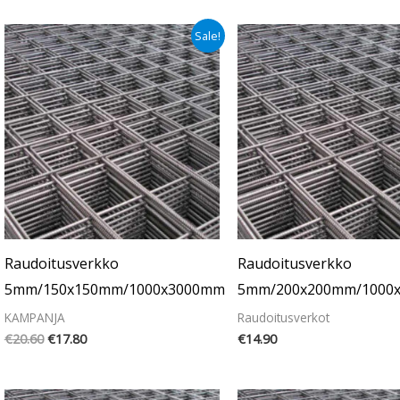
Alkuperäinen
Nykyinen
Sale!
hinta
hinta
oli:
on:
€20.60.
€17.80.
Raudoitusverkko
Raudoitusverkko
5mm/150x150mm/1000x3000mm
5mm/200x200mm/1000
KAMPANJA
Raudoitusverkot
€
20.60
€
17.80
€
14.90
Alkuperäinen
Nykyinen