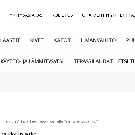
U
YRITYSASIAKAS
KULJETUS
OTA MEIHIN YHTEYTTÄ
LAASTIT
KIVET
KATOT
ILMANVAIHTO
PU
KÄYTTÖ- JA LÄMMITYSVESI
TERASSILAUDAT
ETSI T
Suosituimmat
ensin
Etusivu
/ Tuotteet avainsanalla “raudoitusverko”
raudoitusverko