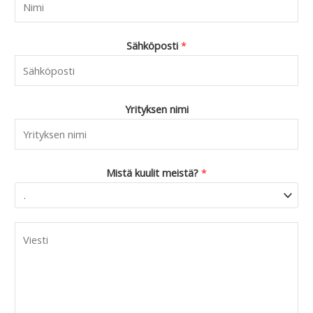
Sähköposti
*
Yrityksen nimi
Mistä kuulit meistä?
*
C
o
m
m
e