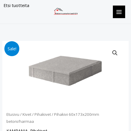
Siirry
Etsi tuotteita
sisältöön
Pihakivi
Alkuperäinen
Nykyinen
Sale!
60x173x200mm
hinta
hinta
betoni/harmaa
määrä
oli:
on:
€13.90.
€11.90.
Etusivu
/
Kivet
/
Pihakivet
/ Pihakivi 60x173x200mm
betoni/harmaa
KAMPANJA
,
Pihakivet