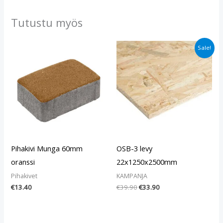
Tutustu myös
Alkuperäinen
Nykyinen
Sale!
hinta
hinta
oli:
on:
€39.90.
€33.90.
Pihakivi Munga 60mm
OSB-3 levy
oranssi
22x1250x2500mm
Pihakivet
KAMPANJA
€
13.40
€
39.90
€
33.90