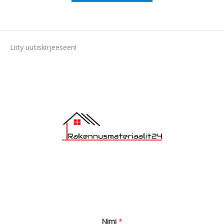
e
s
s
a
Liity uutiskirjeeseen!
g
e
*
Nimi
*