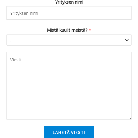
Yrityksen nimi
Mistä kuulit meistä?
*
C
o
m
m
e
n
t
o
r
M
LÄHETÄ VIESTI