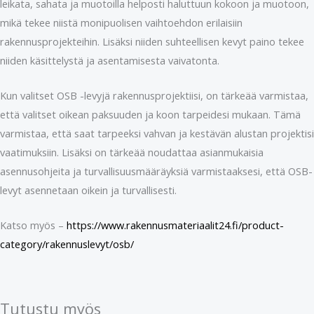
leikata, sahata ja muotoilla helposti haluttuun kokoon ja muotoon,
mikä tekee niistä monipuolisen vaihtoehdon erilaisiin
rakennusprojekteihin. Lisäksi niiden suhteellisen kevyt paino tekee
niiden käsittelystä ja asentamisesta vaivatonta.
Kun valitset OSB -levyjä rakennusprojektiisi, on tärkeää varmistaa,
että valitset oikean paksuuden ja koon tarpeidesi mukaan. Tämä
varmistaa, että saat tarpeeksi vahvan ja kestävän alustan projektisi
vaatimuksiin. Lisäksi on tärkeää noudattaa asianmukaisia ​​
asennusohjeita ja turvallisuusmääräyksiä varmistaaksesi, että OSB-
levyt asennetaan oikein ja turvallisesti.
Katso myös –
https://www.rakennusmateriaalit24.fi/product-
category/rakennuslevyt/osb/
Tutustu myös