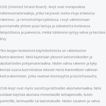
OSB (Oriented Strand Board) -levyt ovat monipuolisia
rakennusmateriaaleja, jotka tarjoavat useita etuja erilaisissa
rakennus- ja remontointiprojekteissa. Levyt valmistetaan
puristamalla yhteen puun lastuja ja sideainetta korkeassa
lämpötilassa ja paineessa, minkä tuloksena syntyy vahva ja kestävä
levy.
Yksi levyjen keskeisistä käyttökohteista on rakennusten
kattorakenteet. Niitä käytetään yleisesti kattoristikoiden ja
aluskatteiden pohjamateriaalina. Niiden vahva rakenne ja kyky
kestää suuria kuormituksia tekevät niistä ihanteellisen valinnan
kattorakenteisiin, jotka vaativat kestävyyttä ja luotettavuutta.
OSB-levyt ovat myös suosittuja lattioiden alusmateriaalina. Niitä
voidaan käyttää alustana monenlaisille lattiapinnoille, kuten
parketille, laminaatille tai laatoitukselle. Niiden tasainen ja vahva