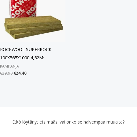
ROCKWOOL SUPERROCK
100X565X1000 4,52M²
KAMPANJA
€
29.90
€
24.40
Etkö löytänyt etsimääsi vai onko se halvempaa muualta?