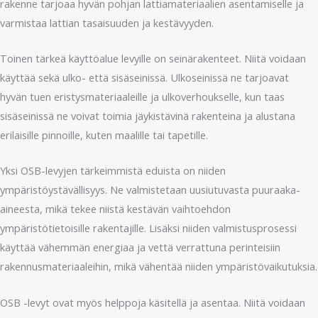
rakenne tarjoaa hyvän pohjan lattiamateriaalien asentamiselle ja
varmistaa lattian tasaisuuden ja kestävyyden.
Toinen tärkeä käyttöalue levyille on seinärakenteet. Niitä voidaan
käyttää sekä ulko- että sisäseinissä. Ulkoseinissä ne tarjoavat
hyvän tuen eristysmateriaaleille ja ulkoverhoukselle, kun taas
sisäseinissä ne voivat toimia jäykistävinä rakenteina ja alustana
erilaisille pinnoille, kuten maalille tai tapetille.
Yksi OSB-levyjen tärkeimmistä eduista on niiden
ympäristöystävällisyys. Ne valmistetaan uusiutuvasta puuraaka-
aineesta, mikä tekee niistä kestävän vaihtoehdon
ympäristötietoisille rakentajille. Lisäksi niiden valmistusprosessi
käyttää vähemmän energiaa ja vettä verrattuna perinteisiin
rakennusmateriaaleihin, mikä vähentää niiden ympäristövaikutuksia.
OSB -levyt ovat myös helppoja käsitellä ja asentaa. Niitä voidaan