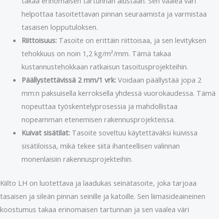
takaa erinomaisen tartunnan alustaan. Sen vaalea väri
helpottaa tasoitettavan pinnan seuraamista ja varmistaa
tasaisen lopputuloksen.
Riittoisuus:
Tasoite on erittäin riittoisaa, ja sen levityksen
tehokkuus on noin 1,2 kg/m²/mm. Tämä takaa
kustannustehokkaan ratkaisun tasoitusprojekteihin.
Päällystettävissä 2 mm/1 vrk:
Voidaan päällystää jopa 2
mm:n paksuisella kerroksella yhdessä vuorokaudessa. Tämä
nopeuttaa työskentelyprosessia ja mahdollistaa
nopeamman etenemisen rakennusprojekteissa.
Kuivat sisätilat:
Tasoite soveltuu käytettäväksi kuivissa
sisätiloissa, mikä tekee siitä ihanteellisen valinnan
monenlaisiin rakennusprojekteihin.
Kiilto LH on luotettava ja laadukas seinätasoite, joka tarjoaa
tasaisen ja sileän pinnan seinille ja katoille. Sen liimasideaineinen
koostumus takaa erinomaisen tartunnan ja sen vaalea väri