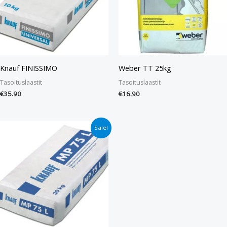
Knauf FINISSIMO
Weber TT 25kg
Tasoituslaastit
Tasoituslaastit
€
35.90
€
16.90
Alkuperäinen
Nykyinen
Sale!
hinta
hinta
oli:
on:
€12.90.
€10.40.