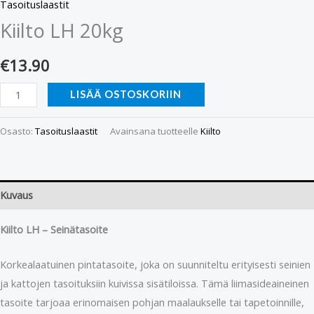
Tasoituslaastit
Kiilto LH 20kg
€
13.90
LISÄÄ OSTOSKORIIN
Osasto:
Tasoituslaastit
Avainsana tuotteelle
Kiilto
Kuvaus
Kiilto LH – Seinätasoite
Korkealaatuinen pintatasoite, joka on suunniteltu erityisesti seinien
ja kattojen tasoituksiin kuivissa sisätiloissa. Tämä liimasideaineinen
tasoite tarjoaa erinomaisen pohjan maalaukselle tai tapetoinnille,