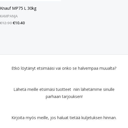
Knauf MP75 L 30kg
KAMPANJA
€
12.90
€
10.40
Etkö löytänyt etsimääsi vai onko se halvempaa muualta?
Lähetä meille etsimäsi tuotteet niin lähetämme sinulle
parhaan tarjouksen!
Kirjoita myös meille, jos haluat tietää kuljetuksen hinnan.