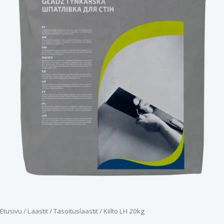
Etusivu
/
Laastit
/
Tasoituslaastit
/ Kiilto LH 20kg