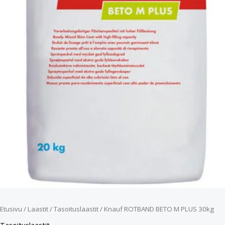
Etusivu
/
Laastit
/
Tasoituslaastit
/ Knauf ROTBAND BETO M PLUS 30kg
Tasoituslaastit