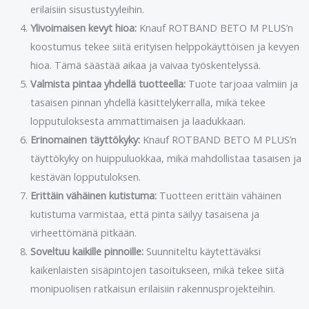
erilaisiin sisustustyyleihin.
Ylivoimaisen kevyt hioa:
Knauf ROTBAND BETO M PLUS’n
koostumus tekee siitä erityisen helppokäyttöisen ja kevyen
hioa. Tämä säästää aikaa ja vaivaa työskentelyssä.
Valmista pintaa yhdellä tuotteella:
Tuote tarjoaa valmiin ja
tasaisen pinnan yhdellä käsittelykerralla, mikä tekee
lopputuloksesta ammattimaisen ja laadukkaan.
Erinomainen täyttökyky:
Knauf ROTBAND BETO M PLUS’n
täyttökyky on huippuluokkaa, mikä mahdollistaa tasaisen ja
kestävän lopputuloksen.
Erittäin vähäinen kutistuma:
Tuotteen erittäin vähäinen
kutistuma varmistaa, että pinta säilyy tasaisena ja
virheettömänä pitkään.
Soveltuu kaikille pinnoille:
Suunniteltu käytettäväksi
kaikenlaisten sisäpintojen tasoitukseen, mikä tekee siitä
monipuolisen ratkaisun erilaisiin rakennusprojekteihin.