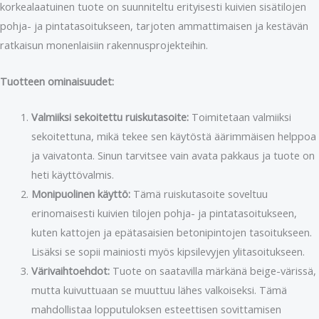
korkealaatuinen tuote on suunniteltu erityisesti kuivien sisätilojen
pohja- ja pintatasoitukseen, tarjoten ammattimaisen ja kestävän
ratkaisun monenlaisiin rakennusprojekteihin.
Tuotteen ominaisuudet:
Valmiiksi sekoitettu ruiskutasoite:
Toimitetaan valmiiksi
sekoitettuna, mikä tekee sen käytöstä äärimmäisen helppoa
ja vaivatonta. Sinun tarvitsee vain avata pakkaus ja tuote on
heti käyttövalmis.
Monipuolinen käyttö:
Tämä ruiskutasoite soveltuu
erinomaisesti kuivien tilojen pohja- ja pintatasoitukseen,
kuten kattojen ja epätasaisien betonipintojen tasoitukseen.
Lisäksi se sopii mainiosti myös kipsilevyjen ylitasoitukseen.
Värivaihtoehdot:
Tuote on saatavilla märkänä beige-värissä,
mutta kuivuttuaan se muuttuu lähes valkoiseksi. Tämä
mahdollistaa lopputuloksen esteettisen sovittamisen