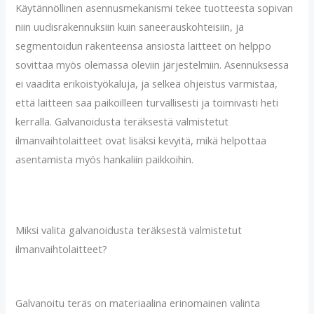
Käytännöllinen asennusmekanismi tekee tuotteesta sopivan
niin uudisrakennuksiin kuin saneerauskohteisiin, ja
segmentoidun rakenteensa ansiosta laitteet on helppo
sovittaa myös olemassa oleviin järjestelmiin. Asennuksessa
ei vaadita erikoistyökaluja, ja selkeä ohjeistus varmistaa,
että laitteen saa paikoilleen turvallisesti ja toimivasti heti
kerralla. Galvanoidusta teräksestä valmistetut
ilmanvaihtolaitteet ovat lisäksi kevyitä, mikä helpottaa
asentamista myös hankaliin paikkoihin.
Miksi valita galvanoidusta teräksestä valmistetut
ilmanvaihtolaitteet?
Galvanoitu teräs on materiaalina erinomainen valinta