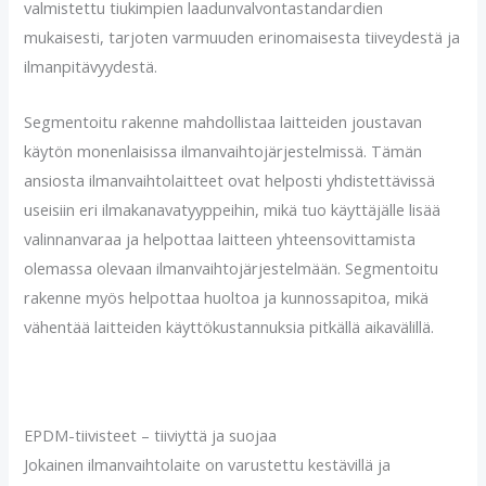
valmistettu tiukimpien laadunvalvontastandardien
mukaisesti, tarjoten varmuuden erinomaisesta tiiveydestä ja
ilmanpitävyydestä.
Segmentoitu rakenne mahdollistaa laitteiden joustavan
käytön monenlaisissa ilmanvaihtojärjestelmissä. Tämän
ansiosta ilmanvaihtolaitteet ovat helposti yhdistettävissä
useisiin eri ilmakanavatyyppeihin, mikä tuo käyttäjälle lisää
valinnanvaraa ja helpottaa laitteen yhteensovittamista
olemassa olevaan ilmanvaihtojärjestelmään. Segmentoitu
rakenne myös helpottaa huoltoa ja kunnossapitoa, mikä
vähentää laitteiden käyttökustannuksia pitkällä aikavälillä.
EPDM-tiivisteet – tiiviyttä ja suojaa
Jokainen ilmanvaihtolaite on varustettu kestävillä ja