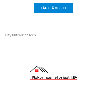
r
M
LÄHETÄ VIESTI
e
s
s
a
Liity uutiskirjeeseen!
g
e
*