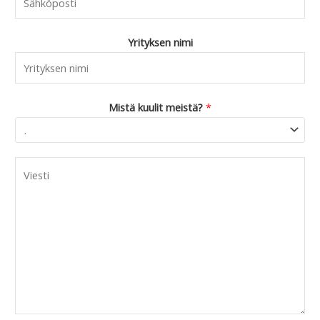
Yrityksen nimi
Mistä kuulit meistä?
*
C
o
m
m
e
n
t
o