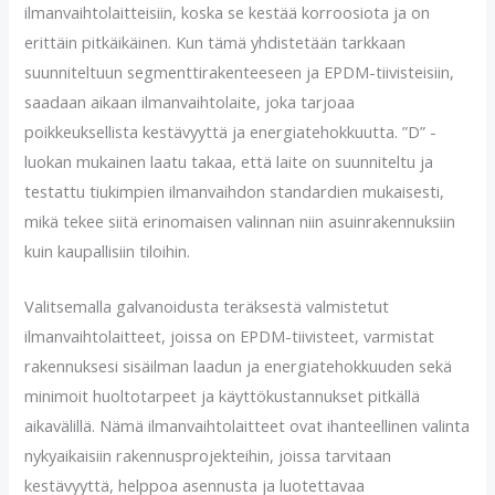
ilmanvaihtolaitteisiin, koska se kestää korroosiota ja on
erittäin pitkäikäinen. Kun tämä yhdistetään tarkkaan
suunniteltuun segmenttirakenteeseen ja EPDM-tiivisteisiin,
saadaan aikaan ilmanvaihtolaite, joka tarjoaa
poikkeuksellista kestävyyttä ja energiatehokkuutta. ”D” -
luokan mukainen laatu takaa, että laite on suunniteltu ja
testattu tiukimpien ilmanvaihdon standardien mukaisesti,
mikä tekee siitä erinomaisen valinnan niin asuinrakennuksiin
kuin kaupallisiin tiloihin.
Valitsemalla galvanoidusta teräksestä valmistetut
ilmanvaihtolaitteet, joissa on EPDM-tiivisteet, varmistat
rakennuksesi sisäilman laadun ja energiatehokkuuden sekä
minimoit huoltotarpeet ja käyttökustannukset pitkällä
aikavälillä. Nämä ilmanvaihtolaitteet ovat ihanteellinen valinta
nykyaikaisiin rakennusprojekteihin, joissa tarvitaan
kestävyyttä, helppoa asennusta ja luotettavaa