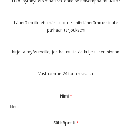
Etkö löytänyt etsimääsi vai onko se halvempaa muualta?
Lähetä meille etsimäsi tuotteet niin lähetämme sinulle
parhaan tarjouksen!
Kirjoita myös meille, jos haluat tietää kuljetuksen hinnan.
Vastaamme 24 tunnin sisällä.
Nimi
*
Sähköposti
*