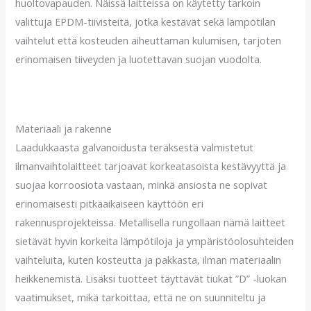
huoltovapauden. Näissä laitteissa on käytetty tarkoin
valittuja EPDM-tiivisteitä, jotka kestävät sekä lämpötilan
vaihtelut että kosteuden aiheuttaman kulumisen, tarjoten
erinomaisen tiiveyden ja luotettavan suojan vuodolta.
Materiaali ja rakenne
Laadukkaasta galvanoidusta teräksestä valmistetut
ilmanvaihtolaitteet tarjoavat korkeatasoista kestävyyttä ja
suojaa korroosiota vastaan, minkä ansiosta ne sopivat
erinomaisesti pitkäaikaiseen käyttöön eri
rakennusprojekteissa. Metallisella rungollaan nämä laitteet
sietävät hyvin korkeita lämpötiloja ja ympäristöolosuhteiden
vaihteluita, kuten kosteutta ja pakkasta, ilman materiaalin
heikkenemistä. Lisäksi tuotteet täyttävät tiukat ”D” -luokan
vaatimukset, mikä tarkoittaa, että ne on suunniteltu ja