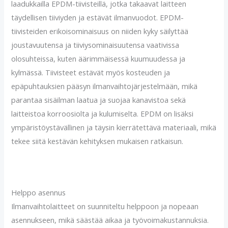
laadukkailla EPDM-tiivisteillä, jotka takaavat laitteen
täydellisen tiiviyden ja estävät ilmanvuodot. EPDM-
tiivisteiden erikoisominaisuus on niiden kyky säilyttää
joustavuutensa ja tiiviysominaisuutensa vaativissa
olosuhteissa, kuten äärimmäisessä kuumuudessa ja
kylmässä. Tiivisteet estävät myös kosteuden ja
epäpuhtauksien pääsyn ilmanvaihtojärjestelmään, mikä
parantaa sisäilman laatua ja suojaa kanavistoa sekä
laitteistoa korroosiolta ja kulumiselta. EPDM on lisäksi
ympäristöystävällinen ja täysin kierrätettävä materiaali, mikä
tekee siitä kestävän kehityksen mukaisen ratkaisun.
Helppo asennus
Ilmanvaihtolaitteet on suunniteltu helppoon ja nopeaan
asennukseen, mikä säästää aikaa ja työvoimakustannuksia.