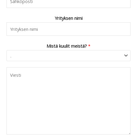
Yrityksen nimi
Mistä kuulit meistä?
*
C
o
m
m
e
n
t
o