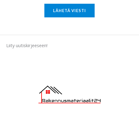
r
M
LÄHETÄ VIESTI
e
s
s
a
Liity uutiskirjeeseen!
g
e
*