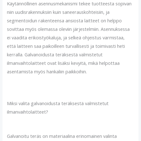
Käytännöllinen asennusmekanismi tekee tuotteesta sopivan
niin uudisrakennuksiin kuin saneerauskohteisiin, ja
segmentoidun rakenteensa ansiosta laitteet on helppo
sovittaa myös olemassa oleviin järjestelmiin. Asennuksessa
ei vaadita erikoistyökaluja, ja selkeä ohjeistus varmistaa,
että laitteen saa paikoilleen turvallisesti ja toimivasti heti
kerralla. Galvanoidusta teräksestä valmistetut
ilmanvaihtolaitteet ovat lisäksi kevyitä, mikä helpottaa
asentamista myös hankaliin paikkoihin.
Miksi valita galvanoidusta teräksestä valmistetut
ilmanvaihtolaitteet?
Galvanoitu teräs on materiaalina erinomainen valinta