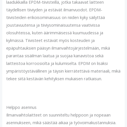
laadukkailla EPDM-tiivisteillä, jotka takaavat laitteen
täydellisen tiiviyden ja estävät ilmanvuodot. EPDM-
tiivisteiden erikoisominaisuus on niiden kyky säilyttää
joustavuutensa ja tiiviysominaisuutensa vaativissa
olosuhteissa, kuten äärimmäisessä kuumuudessa ja
kylmässä. Tiivisteet estävät myös kosteuden ja
epäpuhtauksien pääsyn ilmanvaihtojärjestelmään, mikä
parantaa sisäilman laatua ja suojaa kanavistoa sekä
laitteistoa korroosiolta ja kulumiselta. EPDM on lisäksi
ympäristöystävällinen ja täysin kierrätettävä materiaali, mikä
tekee siitä kestävän kehityksen mukaisen ratkaisun.
Helppo asennus
Ilmanvaihtolaitteet on suunniteltu helppoon ja nopeaan
asennukseen, mikä säästää aikaa ja työvoimakustannuksia.