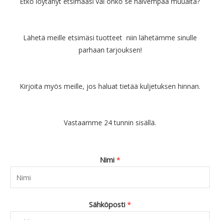
Etkö löytänyt etsimääsi vai onko se halvempaa muualta?
Lähetä meille etsimäsi tuotteet niin lähetämme sinulle
parhaan tarjouksen!
Kirjoita myös meille, jos haluat tietää kuljetuksen hinnan.
Vastaamme 24 tunnin sisällä.
Nimi
*
Sähköposti
*