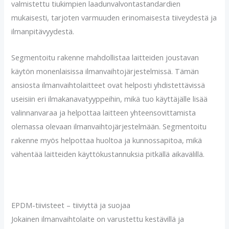
valmistettu tiukimpien laadunvalvontastandardien
mukaisesti, tarjoten varmuuden erinomaisesta tiiveydestä ja
ilmanpitävyydestä.
Segmentoitu rakenne mahdollistaa laitteiden joustavan
käytön monenlaisissa ilmanvaihtojärjestelmissä. Tämän
ansiosta ilmanvaihtolaitteet ovat helposti yhdistettävissä
useisiin eri ilmakanavatyyppeihin, mikä tuo käyttäjälle lisää
valinnanvaraa ja helpottaa laitteen yhteensovittamista
olemassa olevaan ilmanvaihtojärjestelmään. Segmentoitu
rakenne myös helpottaa huoltoa ja kunnossapitoa, mikä
vähentää laitteiden käyttökustannuksia pitkällä aikavälillä.
EPDM-tiivisteet – tiiviyttä ja suojaa
Jokainen ilmanvaihtolaite on varustettu kestävillä ja