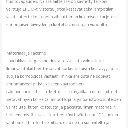
huoltovapauden. Näissä laitteissa on käytetty tarkoin
valittuja EPDM-tiivisteitä, jotka kestävät sekä lämpötilan
vaihtelut että kosteuden aiheuttaman kulumisen, tarjoten
erinomaisen tiiveyden ja luotettavan suojan vuodolta.
Materiaali ja rakenne
Laadukkaasta galvanoidusta teräksestä valmistetut
ilmanvaihtolaitteet tarjoavat korkeatasoista kestävyyttä ja
suojaa korroosiota vastaan, minkä ansiosta ne sopivat
erinomaisesti pitkäaikaiseen käyttöön eri
rakennusprojekteissa. Metallisella rungollaan nämä laitteet
sietävät hyvin korkeita lämpötiloja ja ympäristöolosuhteiden
vaihteluita, kuten kosteutta ja pakkasta, ilman materiaalin
heikkenemistä. Lisäksi tuotteet täyttävät tiukat ”D” -luokan
vaatimukset, mikä tarkoittaa, että ne on suunniteltu ja