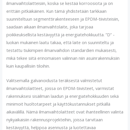
ilmanvaihtolaitteisiin, koska se kestää korroosiota ja on
erittäin pitkäikäinen. Kun tämä yhdistetään tarkkaan
suunniteltuun segmenttirakenteeseen ja EPDM-tiivisteisiin,
saadaan aikaan ilmanvaihtolaite, joka tarjoaa
poikkeuksellista kestävyyttä ja energiatehokkuutta. ”D” -
luokan mukainen laatu takaa, että laite on suunniteltu ja
testattu tiukimpien ilmanvaihdon standardien mukaisesti,
mikä tekee siitä erinomaisen valinnan niin asuinrakennuksiin
kuin kaupallisiin tiloihin.
Valitsemalla galvanoidusta teräksestä valmistetut
ilmanvaihtolaitteet, joissa on EPDM-tiivisteet, varmistat
rakennuksesi sisäilman laadun ja energiatehokkuuden sekä
minimoit huoltotarpeet ja käyttökustannukset pitkällä
aikavälillä. Nämä ilmanvaihtolaitteet ovat ihanteellinen valinta
nykyaikaisiin rakennusprojekteihin, joissa tarvitaan
kestävyyttä, helppoa asennusta ja luotettavaa