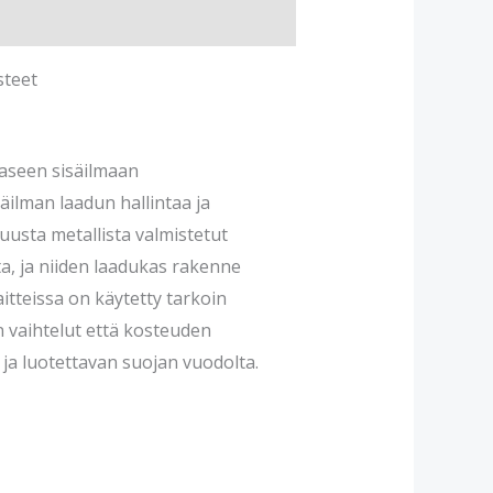
steet
aaseen sisäilmaan
äilman laadun hallintaa ja
uusta metallista valmistetut
ta, ja niiden laadukas rakenne
itteissa on käytetty tarkoin
an vaihtelut että kosteuden
ja luotettavan suojan vuodolta.