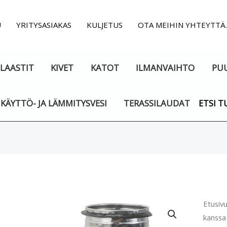
U
YRITYSASIAKAS
KULJETUS
OTA MEIHIN YHTEYTTÄ
LAASTIT
KIVET
KATOT
ILMANVAIHTO
PU
KÄYTTÖ- JA LÄMMITYSVESI
TERASSILAUDAT
ETSI T
Ilman
Etusiv
kanssa 
T-