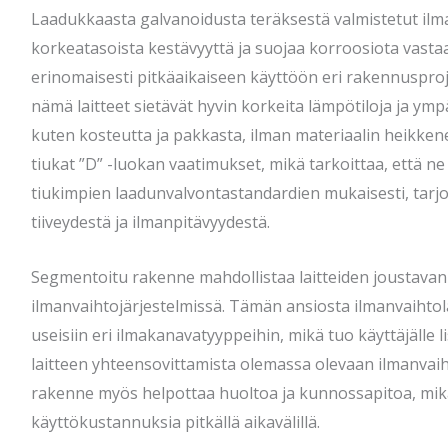
Laadukkaasta galvanoidusta teräksestä valmistetut ilma
korkeatasoista kestävyyttä ja suojaa korroosiota vasta
erinomaisesti pitkäaikaiseen käyttöön eri rakennusproje
nämä laitteet sietävät hyvin korkeita lämpötiloja ja ymp
kuten kosteutta ja pakkasta, ilman materiaalin heikkene
tiukat ”D” -luokan vaatimukset, mikä tarkoittaa, että ne
tiukimpien laadunvalvontastandardien mukaisesti, tar
tiiveydestä ja ilmanpitävyydestä.
Segmentoitu rakenne mahdollistaa laitteiden joustava
ilmanvaihtojärjestelmissä. Tämän ansiosta ilmanvaihtola
useisiin eri ilmakanavatyyppeihin, mikä tuo käyttäjälle 
laitteen yhteensovittamista olemassa olevaan ilmanvai
rakenne myös helpottaa huoltoa ja kunnossapitoa, mikä
käyttökustannuksia pitkällä aikavälillä.