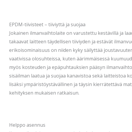
EPDM-tiivisteet – tiiviyttä ja suojaa
Jokainen ilmanvaihtolaite on varustettu kestävillä ja laad
takaavat laitteen täydellisen tiiviyden ja estävät ilmanv
erikoisominaisuus on niiden kyky säilyttää joustavuuten
vaativissa olosuhteissa, kuten äärimmäisessä kuumuudes
myös kosteuden ja epäpuhtauksien pääsyn ilmanvaihto
sisäilman laatua ja suojaa kanavistoa sekä laitteistoa 
lisäksi ympäristöystävällinen ja täysin kierrätettävä mat
kehityksen mukaisen ratkaisun.
Helppo asennus