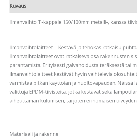
Kuvaus
Ilmanvaihto T-kappale 150/100mm metalli-, kanssa tiivi
Ilmanvaihtolaitteet – Kestävä ja tehokas ratkaisu puht
Ilmanvaihtolaitteet ovat ratkaiseva osa rakennusten sis
parantamista. Erityisesti galvanoidusta teräksestä tai m
ilmanvaihtolaitteet kestävät hyvin vaihtelevia olosuhtei
varmistaa pitkän käyttöiän ja huoltovapauden. Näissä la
valittuja EPDM-tiivisteitä, jotka kestävät sekä lämpötil
aiheuttaman kulumisen, tarjoten erinomaisen tiiveyden 
Materiaali ja rakenne