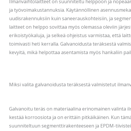
Ilmanvaihtolaitteet on suunniteltu helppoon ja nopeaa
ja työvoimakustannuksia. Käytännöllinen asennusmekan
uudisrakennuksiin kuin saneerauskohteisiin, ja segme
laitteet on helppo sovittaa myös olemassa oleviin järje
erikoistyökaluja, ja selkeä ohjeistus varmistaa, että laitt
toimivasti heti kerralla. Galvanoidusta teräksestä valmis
kevyitä, mikä helpottaa asentamista myös hankaliin pai
Miksi valita galvanoidusta teräksestä valmistetut ilmanv
Galvanoitu teräs on materiaalina erinomainen valinta il
kestää korroosiota ja on erittäin pitkäikäinen. Kun täm
suunniteltuun segmenttirakenteeseen ja EPDM-tiivistei