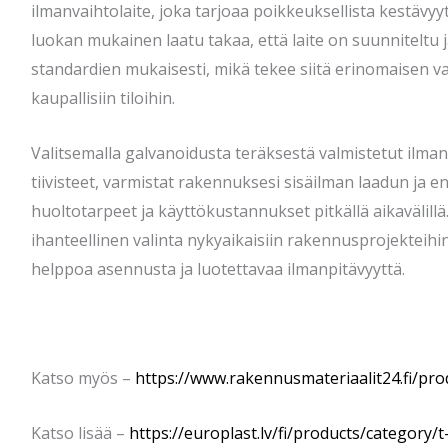
ilmanvaihtolaite, joka tarjoaa poikkeuksellista kestävyy
luokan mukainen laatu takaa, että laite on suunniteltu 
standardien mukaisesti, mikä tekee siitä erinomaisen v
kaupallisiin tiloihin.
Valitsemalla galvanoidusta teräksestä valmistetut ilman
tiivisteet, varmistat rakennuksesi sisäilman laadun ja
huoltotarpeet ja käyttökustannukset pitkällä aikavälill
ihanteellinen valinta nykyaikaisiin rakennusprojekteihin
helppoa asennusta ja luotettavaa ilmanpitävyyttä.
Katso myös –
https://www.rakennusmateriaalit24.fi/pro
Katso lisää –
https://europlast.lv/fi/products/category/