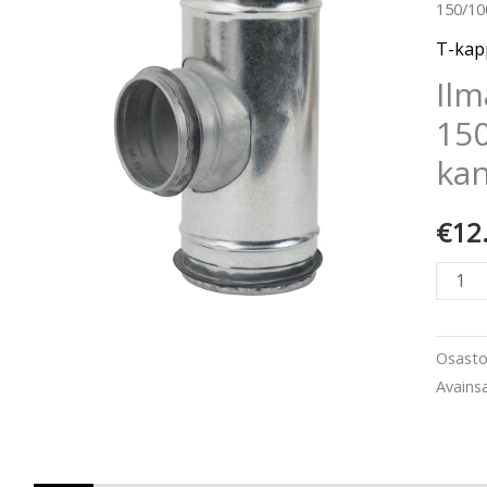
150/10
kappa
150/
T-kapp
metalli
Ilm
kanss
150
tiivist
kan
määr
€
12
Osast
Avains