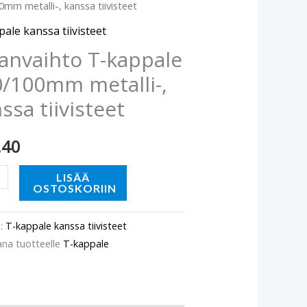
0mm metalli-, kanssa tiivisteet
le
100mm
ale kanssa tiivisteet
-,
anvaihto T-kappale
a
/100mm metalli-,
eet
ssa tiivisteet
ä
.40
LISÄÄ
OSTOSKORIIN
o:
T-kappale kanssa tiivisteet
ana tuotteelle
T-kappale