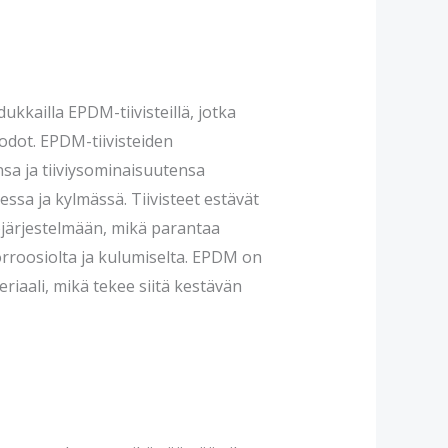
ukkailla EPDM-tiivisteillä, jotka
uodot. EPDM-tiivisteiden
sa ja tiiviysominaisuutensa
sa ja kylmässä. Tiivisteet estävät
järjestelmään, mikä parantaa
korroosiolta ja kulumiselta. EPDM on
eriaali, mikä tekee siitä kestävän