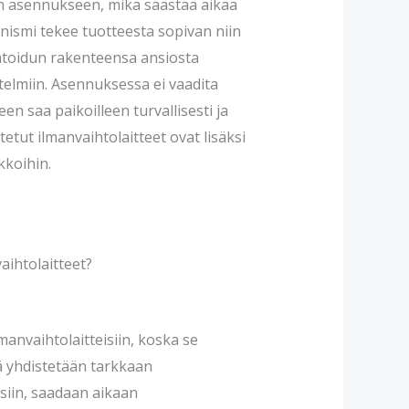
n asennukseen, mikä säästää aikaa
ismi tekee tuotteesta sopivan niin
ntoidun rakenteensa ansiosta
stelmiin. Asennuksessa ei vaadita
een saa paikoilleen turvallisesti ja
tetut ilmanvaihtolaitteet ovat lisäksi
kkoihin.
aihtolaitteet?
manvaihtolaitteisiin, koska se
ä yhdistetään tarkkaan
siin, saadaan aikaan