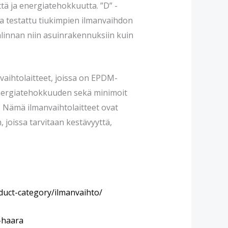
ttä ja energiatehokkuutta. ”D” -
ja testattu tiukimpien ilmanvaihdon
alinnan niin asuinrakennuksiin kuin
vaihtolaitteet, joissa on EPDM-
 energiatehokkuuden sekä minimoit
ä. Nämä ilmanvaihtolaitteet ovat
, joissa tarvitaan kestävyyttä,
duct-category/ilmanvaihto/
t-haara