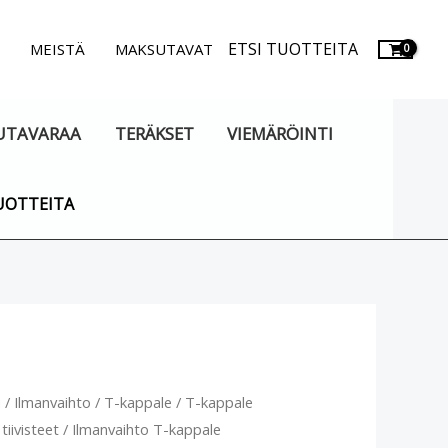
ETSI TUOTTEITA
.
MEISTÄ
MAKSUTAVAT
UTAVARAA
TERÄKSET
VIEMÄRÖINTI
UOTTEITA
vaihto
u
/
Ilmanvaihto
/
T-kappale
/
T-kappale
tiivisteet
/ Ilmanvaihto T-kappale