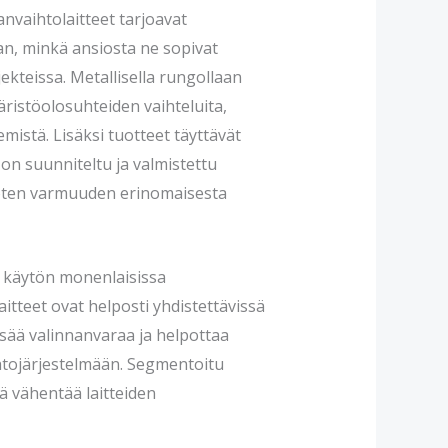
nvaihtolaitteet tarjoavat
an, minkä ansiosta ne sopivat
kteissa. Metallisella rungollaan
äristöolosuhteiden vaihteluita,
mistä. Lisäksi tuotteet täyttävät
 on suunniteltu ja valmistettu
joten varmuuden erinomaisesta
n käytön monenlaisissa
itteet ovat helposti yhdistettävissä
lisää valinnanvaraa ja helpottaa
htojärjestelmään. Segmentoitu
 vähentää laitteiden