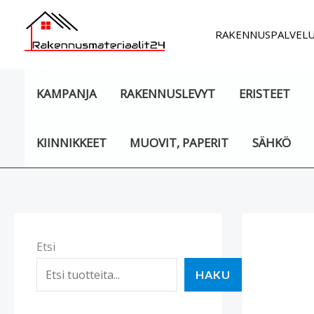
Siirry
sisältöön
RAKENNUSPALVEL
KAMPANJA
RAKENNUSLEVYT
ERISTEET
KIINNIKKEET
MUOVIT, PAPERIT
SÄHKÖ
Etsi
HAKU