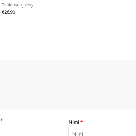
Tuulensuojalevyt
€
26.90
a?
Nimi
*