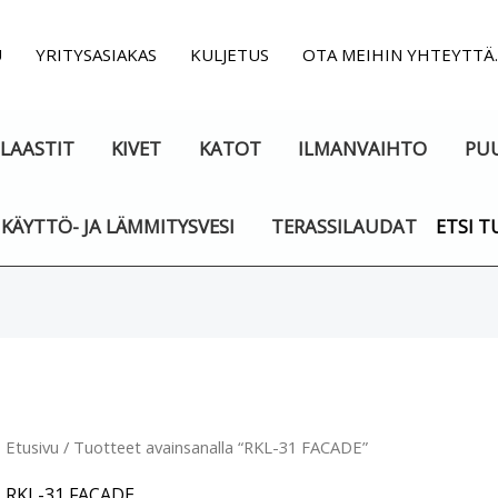
U
YRITYSASIAKAS
KULJETUS
OTA MEIHIN YHTEYTTÄ
LAASTIT
KIVET
KATOT
ILMANVAIHTO
PU
KÄYTTÖ- JA LÄMMITYSVESI
TERASSILAUDAT
ETSI T
Etusivu
/ Tuotteet avainsanalla “RKL-31 FACADE”
RKL-31 FACADE