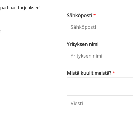
 parhaan tarjouksen!
Sähköposti
*
n.
Yrityksen nimi
Mistä kuulit meistä?
*
C
o
m
m