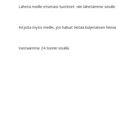
.
€
.
i
o
0
Lähetä meille etsimäsi tuotteet niin lähetämme sinulle
5
n
n
0
.
t
:
.
9
a
€
0
Kirjoita myös meille, jos haluat tietää kuljetuksen hinna
o
2
.
l
7
i
.
:
9
Vastaamme 24 tunnin sisällä.
€
0
4
.
4
.
9
0
.