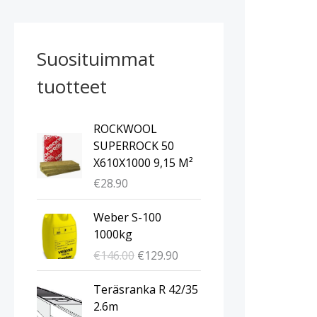
Suosituimmat
tuotteet
ROCKWOOL
SUPERROCK 50
X610X1000 9,15 M²
€
28.90
A
N
Weber S-100
l
y
1000kg
k
k
€
146.00
€
129.90
u
y
p
i
A
N
Teräsranka R 42/35
e
n
l
y
2.6m
r
e
k
k