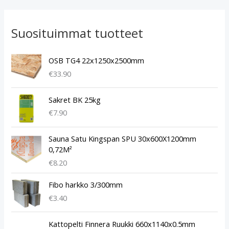
Suosituimmat tuotteet
OSB TG4 22x1250x2500mm
€
33.90
Sakret BK 25kg
€
7.90
Sauna Satu Kingspan SPU 30x600X1200mm
0,72M²
€
8.20
Fibo harkko 3/300mm
€
3.40
A
N
Kattopelti Finnera Ruukki 660x1140x0.5mm