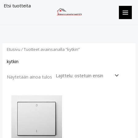
Siirry
Etsi tuotteita
sisältöön
Etusivu
/ Tuotteet avainsanalla “kytkin”
kytkin
Näytetään ainoa tulos