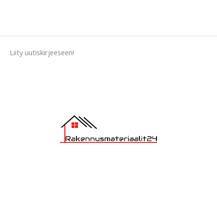
9
.
9
0
.
Liity uutiskirjeeseen!