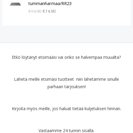
l
y
tummanharmaa/RR23
k
k
€
19.90
€
14.90
u
y
p
i
e
n
r
e
ä
n
i
h
n
i
e
n
Etkö löytänyt etsimääsi vai onko se halvempaa muualta?
n
t
h
a
i
o
Lähetä meille etsimäsi tuotteet niin lähetämme sinulle
n
n
parhaan tarjouksen!
t
:
a
€
o
1
l
4
Kirjoita myös meille, jos haluat tietää kuljetuksen hinnan.
i
.
:
9
€
0
Vastaamme 24 tunnin sisällä.
1
.