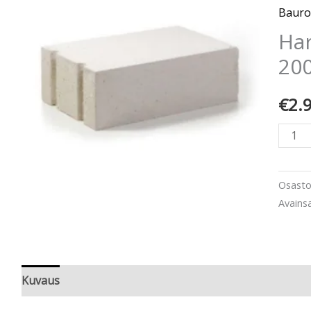
200m
Bauro
määr
Har
20
€
2.
Osast
Avains
Kuvaus