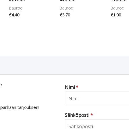
Bauroc
Bauroc
Bauroc
€
4.40
€
3.70
€
1.90
a?
Nimi
*
 parhaan tarjouksen!
Sähköposti
*