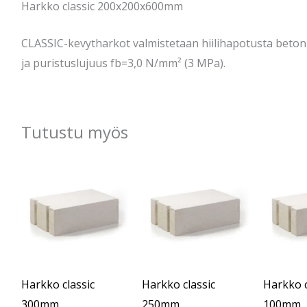
Harkko classic 200x200x600mm
CLASSIC-kevytharkot valmistetaan hiilihapotusta betoni
ja puristuslujuus fb=3,0 N/mm² (3 MPa).
Tutustu myös
Harkko classic
Harkko classic
Harkko c
300mm
250mm
100mm