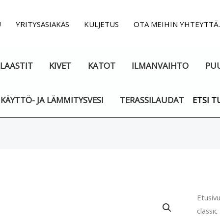
U
YRITYSASIAKAS
KULJETUS
OTA MEIHIN YHTEYTTÄ
LAASTIT
KIVET
KATOT
ILMANVAIHTO
PU
KÄYTTÖ- JA LÄMMITYSVESI
TERASSILAUDAT
ETSI T
Harkk
Etusiv
classi
classic