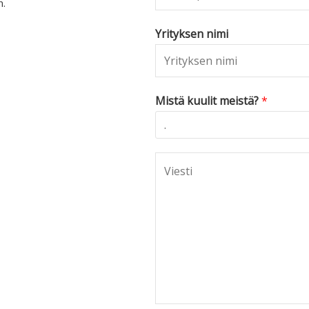
n.
Yrityksen nimi
Mistä kuulit meistä?
*
C
o
m
m
e
n
t
o