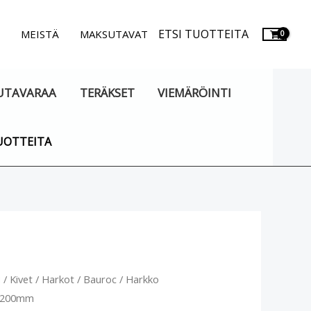
ETSI TUOTTEITA
.
MEISTÄ
MAKSUTAVAT
UTAVARAA
TERÄKSET
VIEMÄRÖINTI
UOTTEITA
o
u
/
Kivet
/
Harkot
/
Bauroc
/ Harkko
c 200mm