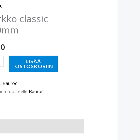
m
c
ä
kko classic
0mm
90
LISÄÄ
OSTOSKORIIN
o:
Bauroc
ana tuotteelle
Bauroc