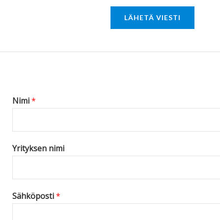
r
LÄHETÄ VIESTI
M
e
s
s
a
g
Nimi
*
e
*
Yrityksen nimi
Sähköposti
*