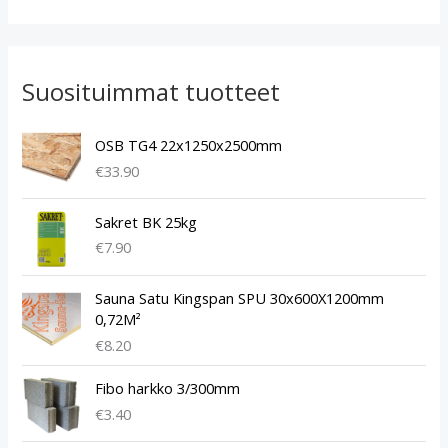
Suosituimmat tuotteet
OSB TG4 22x1250x2500mm
€
33.90
Sakret BK 25kg
€
7.90
Sauna Satu Kingspan SPU 30x600X1200mm
0,72M²
€
8.20
Fibo harkko 3/300mm
€
3.40