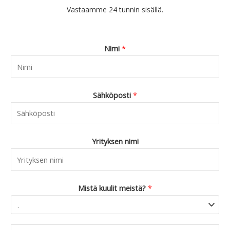
€
0
Vastaamme 24 tunnin sisällä.
1
.
9
.
9
Nimi
*
0
.
Sähköposti
*
Yrityksen nimi
Mistä kuulit meistä?
*