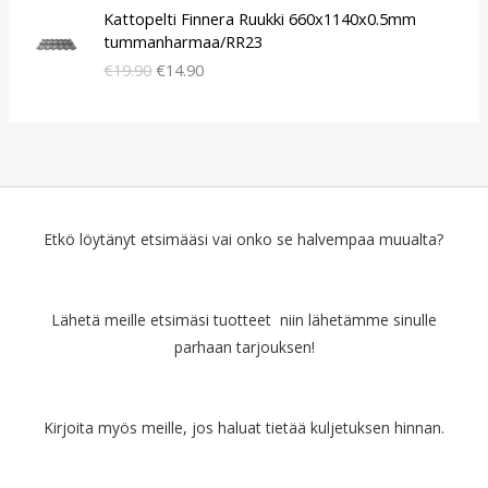
A
N
Kattopelti Finnera Ruukki 660x1140x0.5mm
l
y
tummanharmaa/RR23
k
k
€
19.90
€
14.90
u
y
p
i
e
n
r
e
ä
n
i
h
n
i
e
n
Etkö löytänyt etsimääsi vai onko se halvempaa muualta?
n
t
h
a
i
o
Lähetä meille etsimäsi tuotteet niin lähetämme sinulle
n
n
parhaan tarjouksen!
t
:
a
€
o
1
l
4
Kirjoita myös meille, jos haluat tietää kuljetuksen hinnan.
i
.
:
9