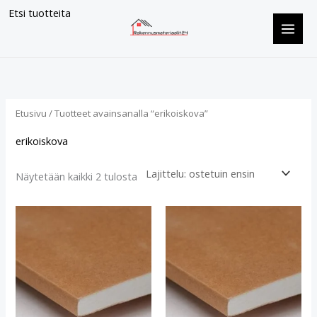
Siirry
Etsi tuotteita
sisältöön
Suosituimmat
ensin
Etusivu
/ Tuotteet avainsanalla “erikoiskova”
erikoiskova
Näytetään kaikki 2 tulosta