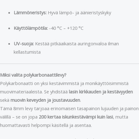
Lämmöneristys:
Hyvä lämpö- ja äänieristyskyky
Käyttölämpötila:
-40 °C – +120 °C
UV-suoja:
Kestää pitkäaikaista auringonvaloa ilman
kellastumista
Miksi valita polykarbonaattilevy?
Polykarbonaatti on yksi kestävimmistä ja monikäyttöisimmistä
muovimateriaaleista. Se yhdistää
lasin kirkkauden ja kestävyyden
sekä
muovin keveyden ja joustavuuden
.
Tämä 8mm levy tarjoaa erinomaisen tasapainon lujuuden ja painon
välillä – se on jopa
200 kertaa iskunkestävämpi kuin lasi
, mutta
huomattavasti helpompi käsitellä ja asentaa.