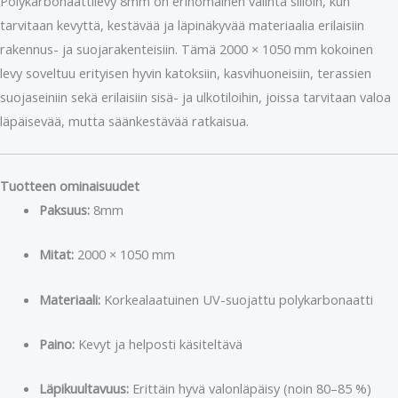
Polykarbonaattilevy 8mm on erinomainen valinta silloin, kun
tarvitaan kevyttä, kestävää ja läpinäkyvää materiaalia erilaisiin
rakennus- ja suojarakenteisiin. Tämä 2000 × 1050 mm kokoinen
levy soveltuu erityisen hyvin katoksiin, kasvihuoneisiin, terassien
suojaseiniin sekä erilaisiin sisä- ja ulkotiloihin, joissa tarvitaan valoa
läpäisevää, mutta säänkestävää ratkaisua.
Tuotteen ominaisuudet
Paksuus:
8mm
Mitat:
2000 × 1050 mm
Materiaali:
Korkealaatuinen UV-suojattu polykarbonaatti
Paino:
Kevyt ja helposti käsiteltävä
Läpikuultavuus:
Erittäin hyvä valonläpäisy (noin 80–85 %)