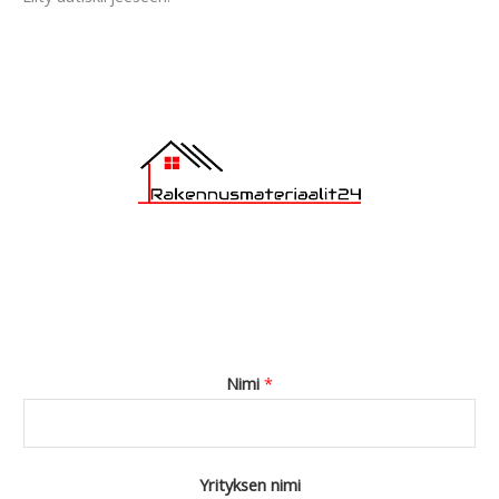
g
e
*
Nimi
*
Yrityksen nimi