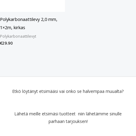
Polykarbonaattilevy 2,0 mm,
1×2m, kirkas
Polykarbonaattilevyt
€
29.90
Etkö löytänyt etsimääsi vai onko se halvempaa muualta?
Lähetä meille etsimäsi tuotteet niin lähetämme sinulle
parhaan tarjouksen!