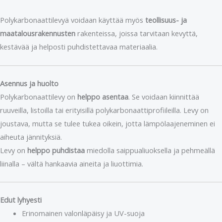
Polykarbonaattilevyä voidaan käyttää myös
teollisuus- ja
maatalousrakennusten
rakenteissa, joissa tarvitaan kevyttä,
kestävää ja helposti puhdistettavaa materiaalia.
Asennus ja huolto
Polykarbonaattilevy on
helppo asentaa
. Se voidaan kiinnittää
ruuveilla, listoilla tai erityisillä polykarbonaattiprofiileilla. Levy on
joustava, mutta se tulee tukea oikein, jotta lämpölaajeneminen ei
aiheuta jännityksiä.
Levy on
helppo puhdistaa
miedolla saippualiuoksella ja pehmeällä
liinalla – vältä hankaavia aineita ja liuottimia.
Edut lyhyesti
Erinomainen valonläpäisy ja UV-suoja