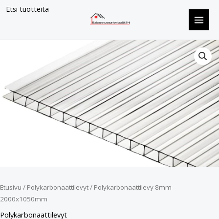
Siirry
Etsi tuotteita
sisältöön
Polykarbonaattilevy
8mm
2000x1050mm
määrä
Etusivu
/
Polykarbonaattilevyt
/ Polykarbonaattilevy 8mm
2000x1050mm
Polykarbonaattilevyt