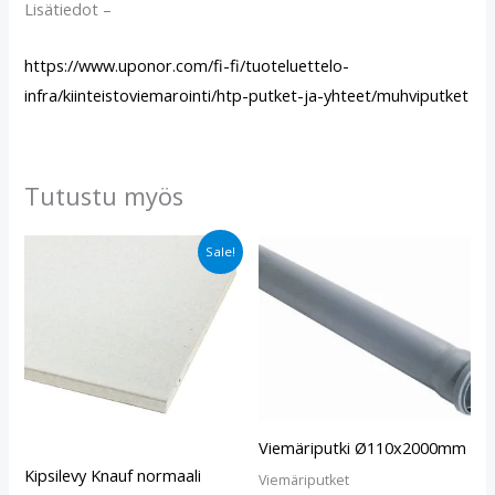
Lisätiedot –
https://www.uponor.com/fi-fi/tuoteluettelo-
infra/kiinteistoviemarointi/htp-putket-ja-yhteet/muhviputket
Tutustu myös
Alkuperäinen
Nykyinen
Sale!
hinta
hinta
oli:
on:
€13.20.
€10.90.
Viemäriputki Ø110x2000mm
Kipsilevy Knauf normaali
Viemäriputket