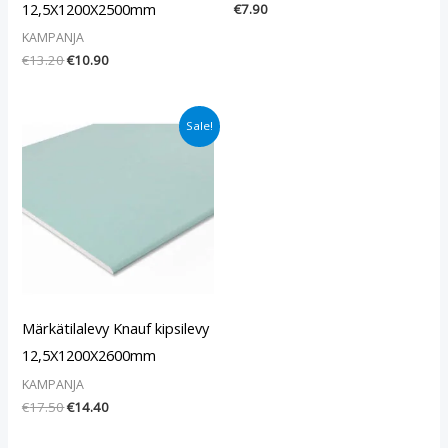
12,5X1200X2500mm
€
7.90
KAMPANJA
€
13.20
€
10.90
Alkuperäinen
Nykyinen
Sale!
hinta
hinta
oli:
on:
€17.50.
€14.40.
Märkätilalevy Knauf kipsilevy
12,5X1200X2600mm
KAMPANJA
€
17.50
€
14.40