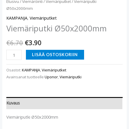
Etusivu
/
Viemäröinti
/
Viemäriputket
/ Viemäriputki
Ø50x2000mm
KAMPANJA
,
Viemäriputket
Viemäriputki Ø50x2000mm
€
6.70
€
3.90
LISÄÄ OSTOSKORIIN
Osastot:
KAMPANJA
,
Viemäriputket
Avainsanat tuotteelle
Uponor
,
Viemäriputki
Kuvaus
Viemäriputki Ø50x2000mm