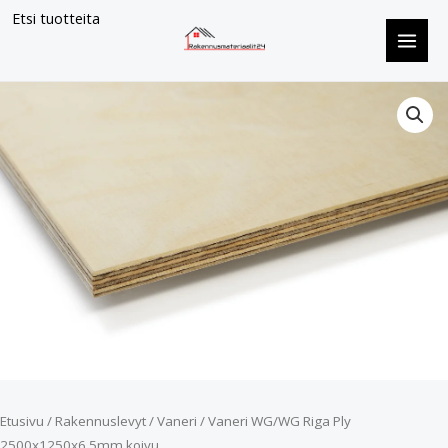
Siirry
Etsi tuotteita
sisältöön
Vaneri
WG/WG
Riga
Ply
2500x1250x6.5mm
koivu
määrä
Etusivu
/
Rakennuslevyt
/
Vaneri
/ Vaneri WG/WG Riga Ply
2500x1250x6.5mm koivu