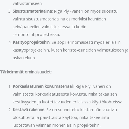
vahvistamiseen.
Sisustusmateriaalina:
Riga Ply -vaneri on myös suosittu
valinta sisustusmateriaalina esimerkiksi kauniiden
seinäpaneelien valmistuksessa ja kodin
remontointiprojekteissa.
Käsityöprojekteihin:
Se sopii erinomaisesti myös erilaisiin
käsityöprojekteihin, kuten koriste-esineiden valmistukseen ja
askarteluun.
Tärkeimmät ominaisuudet:
Korkealaatuinen koivumateriaali:
Riga Ply -vaneri on
valmistettu korkealaatuisesta koivusta, mikä takaa sen
kestävyyden ja luotettavuuden erilaisissa käyttökohteissa.
Kestävä rakenne:
Se on suunniteltu kestämään vaativia
olosuhteita ja päivittäistä käyttöä, mikä tekee siitä
luotettavan valinnan monenlaisiin projekteihin.