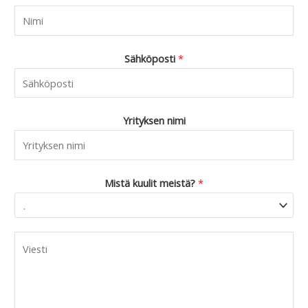
Sähköposti
*
Yrityksen nimi
Mistä kuulit meistä?
*
C
o
m
m