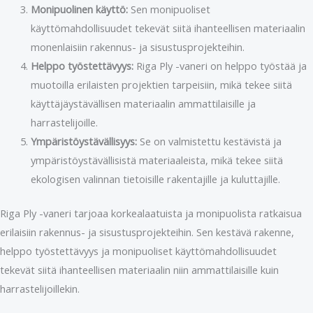
Monipuolinen käyttö:
Sen monipuoliset
käyttömahdollisuudet tekevät siitä ihanteellisen materiaalin
monenlaisiin rakennus- ja sisustusprojekteihin.
Helppo työstettävyys:
Riga Ply -vaneri on helppo työstää ja
muotoilla erilaisten projektien tarpeisiin, mikä tekee siitä
käyttäjäystävällisen materiaalin ammattilaisille ja
harrastelijoille.
Ympäristöystävällisyys:
Se on valmistettu kestävistä ja
ympäristöystävällisistä materiaaleista, mikä tekee siitä
ekologisen valinnan tietoisille rakentajille ja kuluttajille.
Riga Ply -vaneri tarjoaa korkealaatuista ja monipuolista ratkaisua
erilaisiin rakennus- ja sisustusprojekteihin. Sen kestävä rakenne,
helppo työstettävyys ja monipuoliset käyttömahdollisuudet
tekevät siitä ihanteellisen materiaalin niin ammattilaisille kuin
harrastelijoillekin.