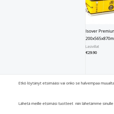
Isover Premiu
200x565x870m
Lasivillat
€
29.90
Etkö löytänyt etsimääsi vai onko se halvempaa muualt
Lähetä meille etsimäsi tuotteet niin lähetämme sinulle