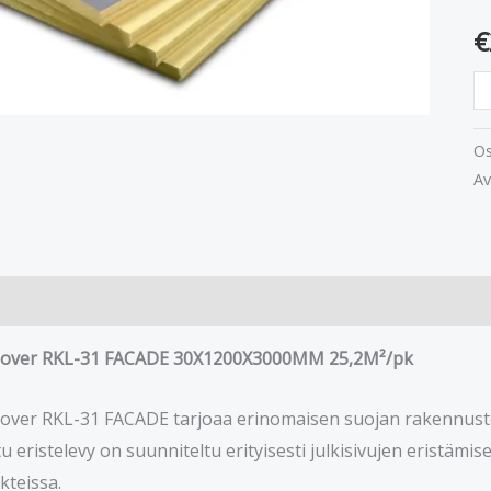
m
€
Os
Av
sover RKL-31 FACADE 30X1200X3000MM 25,2M²/pk
over RKL-31 FACADE tarjoaa erinomaisen suojan rakennusten
u eristelevy on suunniteltu erityisesti julkisivujen eristämi
teissa.