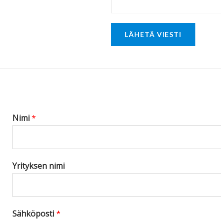
o
r
LÄHETÄ VIESTI
M
e
s
s
a
g
Nimi
*
e
*
Yrityksen nimi
Sähköposti
*