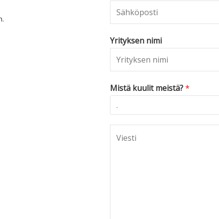
n.
Yrityksen nimi
Mistä kuulit meistä?
*
C
o
m
m
e
n
t