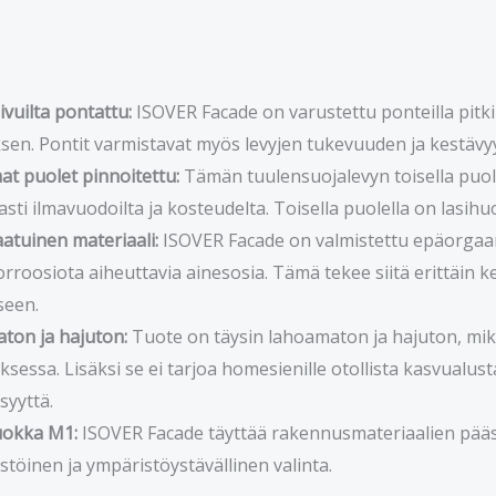
sivuilta pontattu:
ISOVER Facade on varustettu ponteilla pitkill
en. Pontit varmistavat myös levyjen tukevuuden ja kestävy
t puolet pinnoitettu:
Tämän tuulensuojalevyn toisella puol
sti ilmavuodoilta ja kosteudelta. Toisella puolella on lasihuo
atuinen materiaali:
ISOVER Facade on valmistettu epäorgaanis
korroosiota aiheuttavia ainesosia. Tämä tekee siitä erittäin 
seen.
ton ja hajuton:
Tuote on täysin lahoamaton ja hajuton, mikä
sessa. Lisäksi se ei tarjoa homesienille otollista kasvualus
syyttä.
uokka M1:
ISOVER Facade täyttää rakennusmateriaalien pääst
töinen ja ympäristöystävällinen valinta.