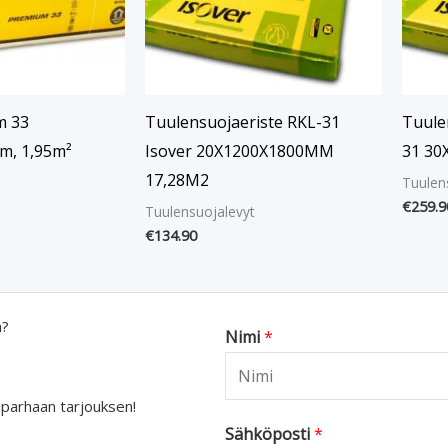
m 33
Tuulensuojaeriste RKL-31
Tuule
m, 1,95m²
Isover 20X1200X1800MM
31 30
17,28M2
Tuulen
€
259.9
Tuulensuojalevyt
€
134.90
a?
Nimi
*
 parhaan tarjouksen!
Sähköposti
*