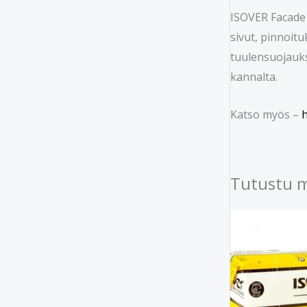
ISOVER Facade 
sivut, pinnoitu
tuulensuojauks
kannalta.
Katso myös –
h
Tutustu 