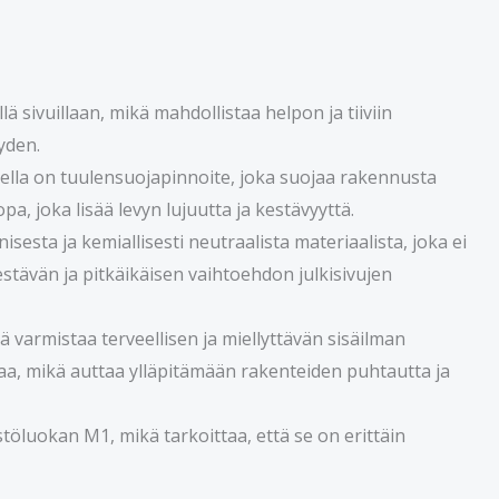
ä sivuillaan, mikä mahdollistaa helpon ja tiiviin
yden.
ella on tuulensuojapinnoite, joka suojaa rakennusta
pa, joka lisää levyn lujuutta ja kestävyyttä.
esta ja kemiallisesti neutraalista materiaalista, joka ei
kestävän ja pitkäikäisen vaihtoehdon julkisivujen
 varmistaa terveellisen ja miellyttävän sisäilman
taa, mikä auttaa ylläpitämään rakenteiden puhtautta ja
öluokan M1, mikä tarkoittaa, että se on erittäin