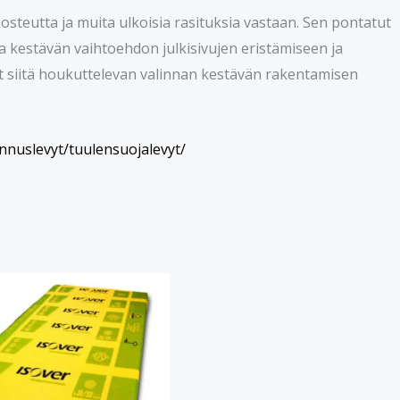
osteutta ja muita ulkoisia rasituksia vastaan. Sen pontatut
 ja kestävän vaihtoehdon julkisivujen eristämiseen ja
t siitä houkuttelevan valinnan kestävän rakentamisen
nnuslevyt/tuulensuojalevyt/