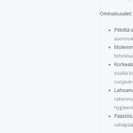
Ominaisuudet:
Pitkiltä 
asennuks
Molemma
tehokkaa
Korkeala
sisällä 
suojauk
Lahoama
rakennuk
hygieeni
Päästöl
vähäpääs