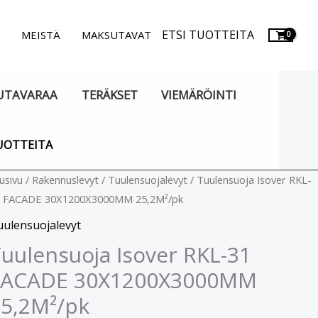
ETSI TUOTTEITA
.
MEISTÄ
MAKSUTAVAT
UTAVARAA
TERÄKSET
VIEMÄRÖINTI
UOTTEITA
uulensuoja
usivu
/
Rakennuslevyt
/
Tuulensuojalevyt
/ Tuulensuoja Isover RKL-
 FACADE 30X1200X3000MM 25,2M²/pk
over
KL-
uulensuojalevyt
1
uulensuoja Isover RKL-31
ACADE
FACADE 30X1200X3000MM
0X1200X3000MM
5,2M²/pk
,2M²/pk