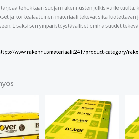
tarjoaa tehokkaan suojan rakennusten julkisivuille tuulta, k
kset ja korkealaatuinen materiaali tekevät siitä luotettavan
een. Lisäksi sen ympäristöystävälliset ominaisuudet tekevä
ttps://www.rakennusmateriaalit24.fi/product-category/rake
myös