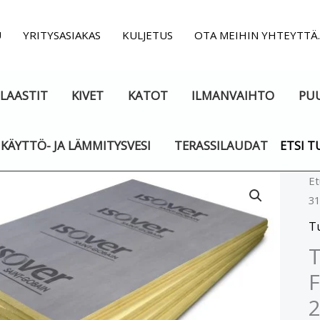
U
YRITYSASIAKAS
KULJETUS
OTA MEIHIN YHTEYTTÄ
LAASTIT
KIVET
KATOT
ILMANVAIHTO
PU
KÄYTTÖ- JA LÄMMITYSVESI
TERASSILAUDAT
ETSI T
T
Et
31
Is
R
T
3
T
F
3
2
25