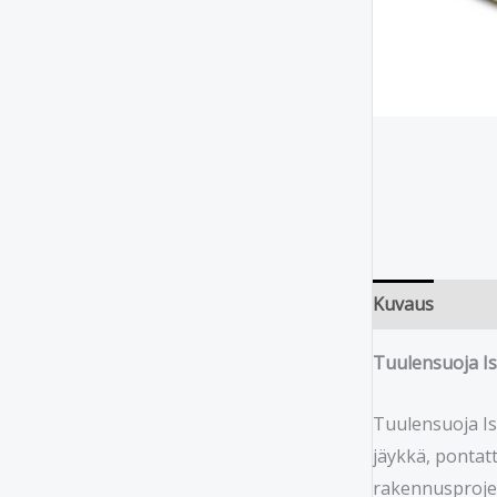
Kuvaus
Tuulensuoja I
Tuulensuoja Is
jäykkä, pontatt
rakennusprojek