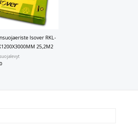
nsuojaeriste Isover RKL-
X1200X3000MM 25,2M2
suojalevyt
0